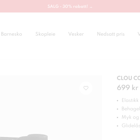
SALG - 30% rabatt! →
Barnesko
Skopleie
Vesker
Nedsatt pris
CLOU CO
Pris
699 kr
:
699
Elastikk
Behagel
Myk og 
Glidelå