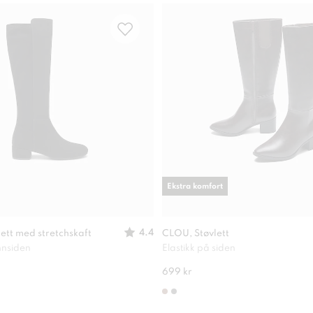
Ekstra komfort
4.4
lett med stretchskaft
CLOU, Støvlett
nnsiden
Elastikk på siden
699 kr