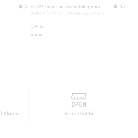
5
4.1
CLOU, Ballerinasko med slingback
CLOU
Mykere for for en behagelig passform
En sk
349 kr
249 
d Klarna
Retur i butikk