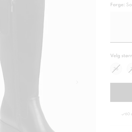
Farge:
So
Velg størr
36
60 