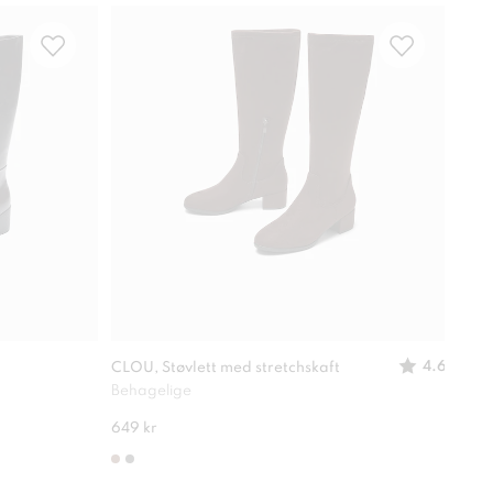
4.6
CLOU, Støvlett med stretchskaft
ATTI
Behagelige
Grov
649 kr
849 