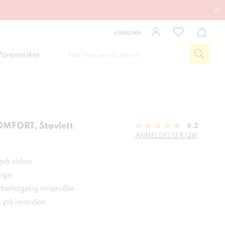
LOGG INN
Varemerker
MFORT, Støvlett
4.2
ANMELDELSER (28)
 kr
 på siden
ige
behagelig innersåle
s på innsiden