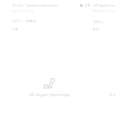
3.8
SO ALL, Sandal med reimer
XIT, Ballerin
Lett å matche
Perfekt hver
280 kr
549 kr
349 kr
60 dagers åpent kjøp
2-