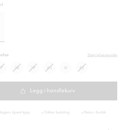
rt
else
Størrelsesguide
37
38
39
40
41
42
Legg i handlekurv
dagers åpent kjøp
Sikker betaling
Retur i butikk