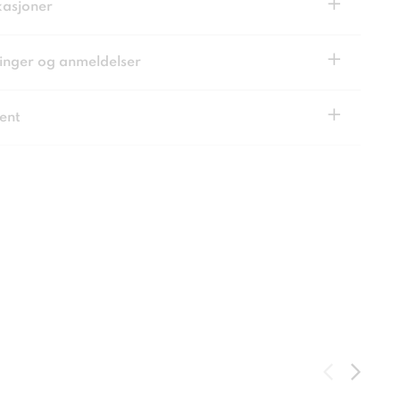
+
kasjoner
+
inger og anmeldelser
+
ent