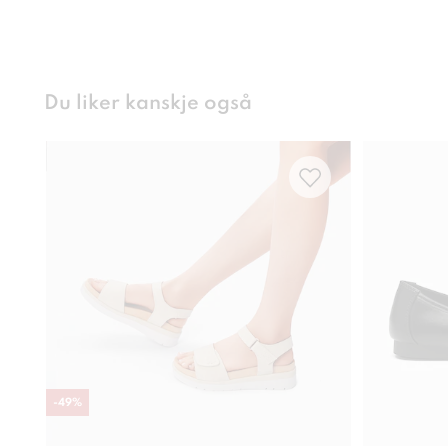
Du liker kanskje også
-
49
%