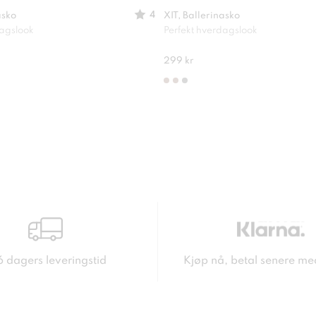
4
asko
XIT, Ballerinasko
dagslook
Perfekt hverdagslook
299 kr
6 dagers leveringstid
Kjøp nå, betal senere me