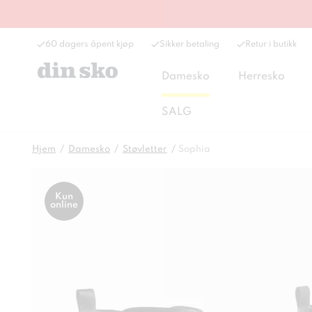
60 dagers åpent kjøp
Sikker betaling
Retur i butikk
Damesko
Herresko
SALG
Hjem
Damesko
Støvletter
Sophia
Kun
online