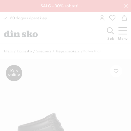
SALG - 30% rabatt! →
60 dagers åpent kjøp
Søk
Meny
Hjem
Damesko
Sneakers
Høye sneakers
Bailey High
Kun
online