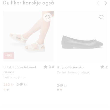
Du liker kanskje også
-
49
%
3.8
4
SO ALL, Sandal med
XIT, Ballerinasko
reimer
Perfekt hverdagslook
Lett å matche
280 kr
549 kr
349 kr