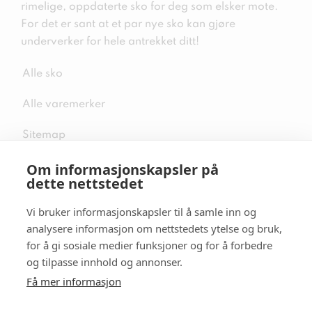
rimelige, oppdaterte sko for deg som elsker mote.
For det er sant at et par nye sko kan gjøre
underverker for hele antrekket ditt!
Alle sko
Alle varemerker
Sitemap
Om informasjonskapsler på
dette nettstedet
Vi bruker informasjonskapsler til å samle inn og
Følg oss i sosiale medier
analysere informasjon om nettstedets ytelse og bruk,
for å gi sosiale medier funksjoner og for å forbedre
og tilpasse innhold og annonser.
Få mer informasjon