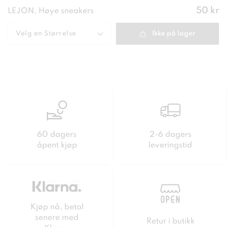
Pris
:
50 kr
LEJON, Høye sneakers
50 kr
Velg en
Størrelse
Ikke på lager
60 dagers
2-6 dagers
åpent kjøp
leveringstid
Kjøp nå, betal
senere med
Retur i butikk