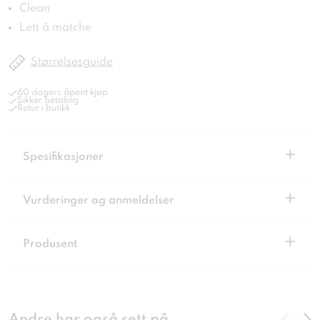
Clean
Lett å matche
Størrelsesguide
60 dagers åpent kjøp
Sikker betaling
Retur i butikk
+
Spesifikasjoner
+
Vurderinger og anmeldelser
+
Produsent
Andre har også sett på