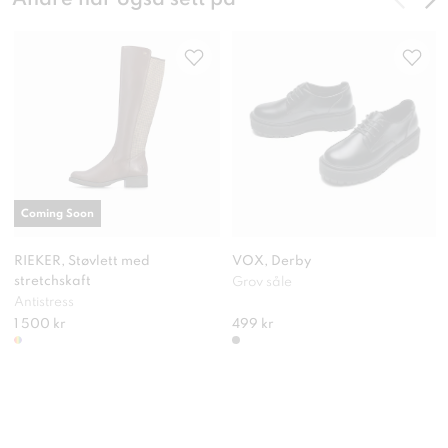
Coming Soon
RIEKER, Støvlett med
VOX, Derby
stretchskaft
Grov såle
Antistress
1 500 kr
499 kr