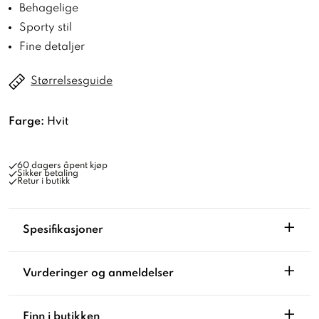
Behagelige
Sporty stil
Fine detaljer
Størrelsesguide
Farge:
Hvit
60 dagers åpent kjøp
Sikker betaling
Retur i butikk
+
Spesifikasjoner
+
Vurderinger og anmeldelser
+
Finn i butikken