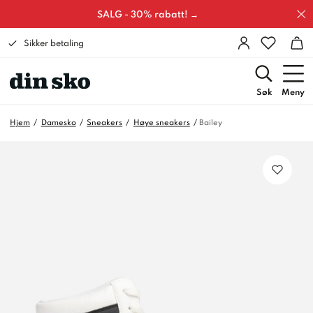
SALG - 30% rabatt! →
Sikker betaling
Søk
Meny
Hjem
Damesko
Sneakers
Høye sneakers
Bailey