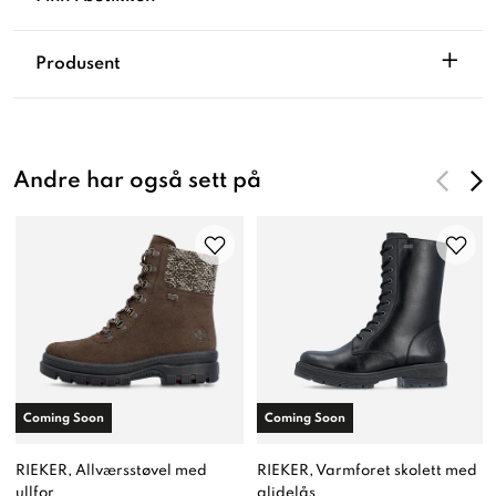
+
Produsent
Andre har også sett på
Coming Soon
Coming Soon
RIEKER, Allværsstøvel med
RIEKER, Varmforet skolett med
ullfor
glidelås