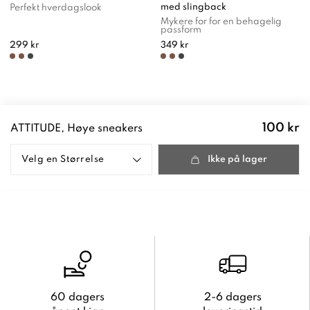
med slingback
Perfekt hverdagslook
Mykere for for en behagelig
passform
299 kr
349 kr
Pris
:
100 kr
ATTITUDE, Høye sneakers
100 kr
Velg en
Størrelse
Ikke på lager
60 dagers
2-6 dagers