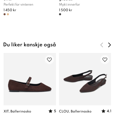
Perfekt for vinteren
Mykt innerfor
1 450 kr
1 500 kr
Du liker kanskje også
5
4.1
XIT, Ballerinasko
CLOU, Ballerinasko