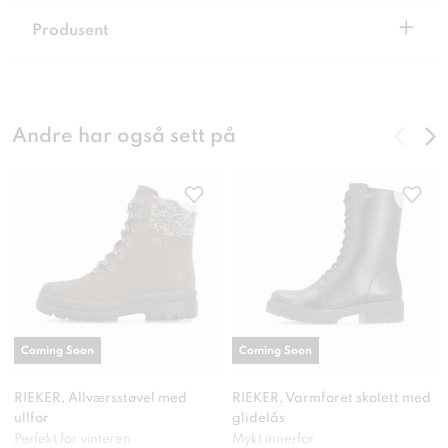
+
Produsent
Andre har også sett på
Coming Soon
Coming Soon
RIEKER, Allværsstøvel med
RIEKER, Varmforet skolett med
ullfor
glidelås
Perfekt for vinteren
Mykt innerfor