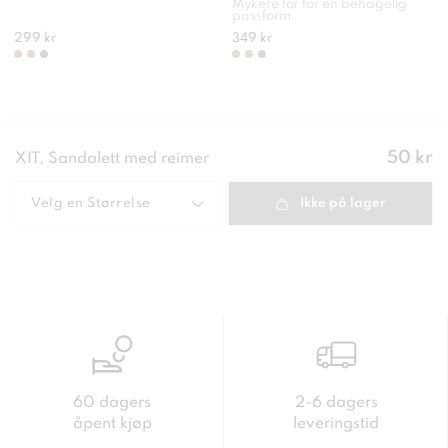
Mykere for for en behagelig
passform
299 kr
349 kr
Pris
:
50 kr
XIT, Sandalett med reimer
50 kr
Velg en
Størrelse
Ikke på lager
60 dagers
2-6 dagers
åpent kjøp
leveringstid