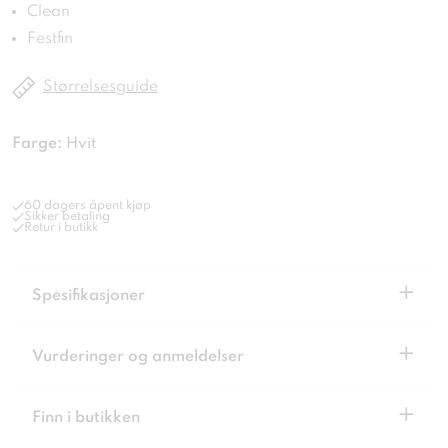
Clean
Festfin
Størrelsesguide
Farge:
Hvit
60 dagers åpent kjøp
Sikker betaling
Retur i butikk
+
Spesifikasjoner
+
Vurderinger og anmeldelser
+
Finn i butikken