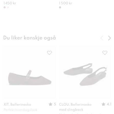
1 450 kr
1 500 kr
Du liker kanskje også
5
4.1
XIT, Ballerinasko
CLOU, Ballerinasko
med slingback
Perfekt hverdagslook