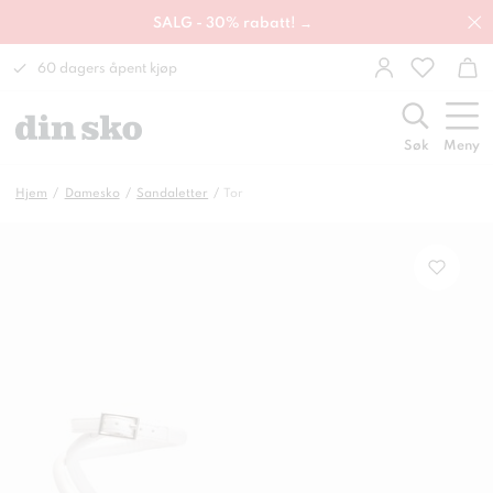
SALG - 30% rabatt! →
60 dagers åpent kjøp
Søk
Meny
Hjem
Damesko
Sandaletter
Tor