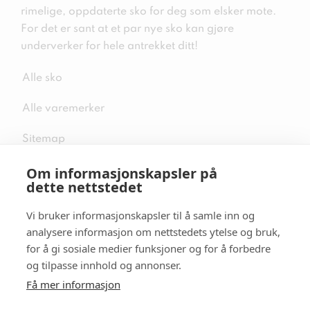
rimelige, oppdaterte sko for deg som elsker mote.
For det er sant at et par nye sko kan gjøre
underverker for hele antrekket ditt!
Alle sko
Alle varemerker
Sitemap
Om informasjonskapsler på
dette nettstedet
Vi bruker informasjonskapsler til å samle inn og
Følg oss i sosiale medier
analysere informasjon om nettstedets ytelse og bruk,
for å gi sosiale medier funksjoner og for å forbedre
og tilpasse innhold og annonser.
Få mer informasjon