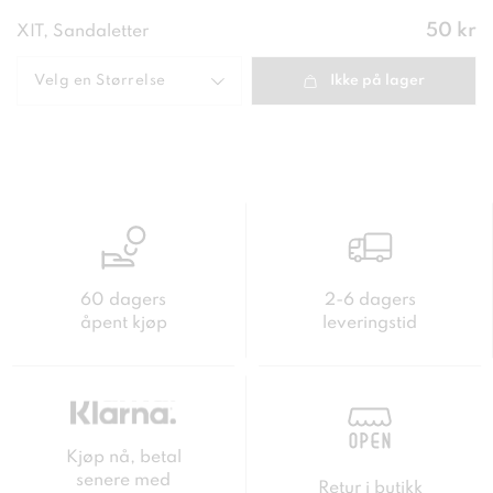
Pris
:
50 kr
XIT, Sandaletter
50 kr
Velg en
Størrelse
Ikke på lager
60 dagers
2-6 dagers
åpent kjøp
leveringstid
Kjøp nå, betal
senere med
Retur i butikk