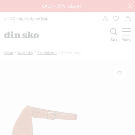
SALG - 30% rabatt! →
60 dagers åpent kjøp
Søk
Meny
Hjem
Damesko
Sandaletter
Sandaletter