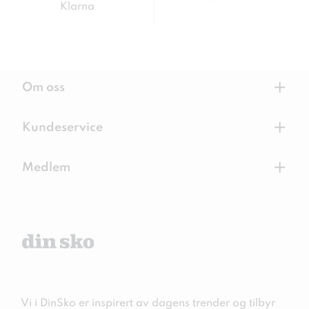
Klarna
+
Om oss
+
Kundeservice
+
Medlem
Vi i DinSko er inspirert av dagens trender og tilbyr