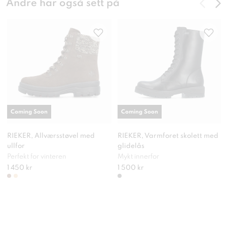
Andre har også sett på
Coming Soon
Coming Soon
RIEKER, Allværsstøvel med
RIEKER, Varmforet skolett med
ullfor
glidelås
Perfekt for vinteren
Mykt innerfor
1 450 kr
1 500 kr