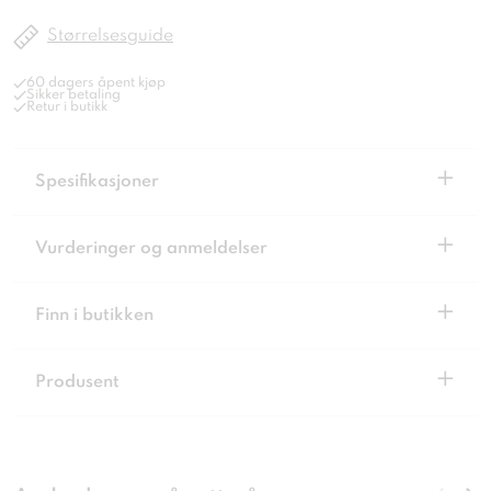
Størrelsesguide
60 dagers åpent kjøp
Sikker betaling
Retur i butikk
+
Spesifikasjoner
+
Vurderinger og anmeldelser
+
Finn i butikken
+
Produsent