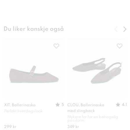
Du liker kanskje også
5
4.1
XIT, Ballerinasko
CLOU, Ballerinasko
med slingback
Perfekt hverdagslook
Mykere for for en behagelig
passform
299 kr
349 kr