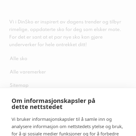
Vi i DinSko er inspirert av dagens trender og tilbyr
rimelige, oppdaterte sko for deg som elsker mote.
For det er sant at et par nye sko kan gjøre
underverker for hele antrekket ditt!
Alle sko
Alle varemerker
Sitemap
Om informasjonskapsler på
dette nettstedet
Vi bruker informasjonskapsler til å samle inn og
Følg oss i sosiale medier
analysere informasjon om nettstedets ytelse og bruk,
for å gi sosiale medier funksjoner og for å forbedre