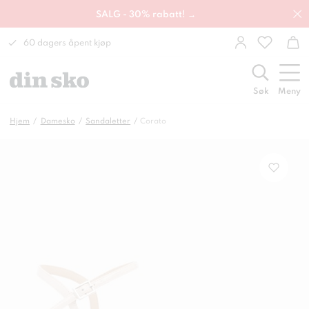
SALG - 30% rabatt! →
60 dagers åpent kjøp
Søk
Meny
Hjem
Damesko
Sandaletter
Corato