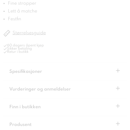
Fine stropper
Lett å matche
Festfin
Størrelsesguide
60 dagers åpent kjøp
Sikker betaling
Retur i butikk
+
Spesifikasjoner
+
Vurderinger og anmeldelser
+
Finn i butikken
+
Produsent