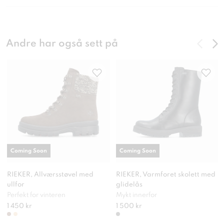
Andre har også sett på
Coming Soon
Coming Soon
RIEKER, Allværsstøvel med
RIEKER, Varmforet skolett med
ullfor
glidelås
Perfekt for vinteren
Mykt innerfor
1 450 kr
1 500 kr