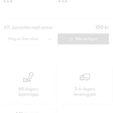
Pris
:
100 kr
XIT, Sandalett med reimer
100 kr
Velg en
Størrelse
Ikke på lager
60 dagers
2-6 dagers
åpent kjøp
leveringstid