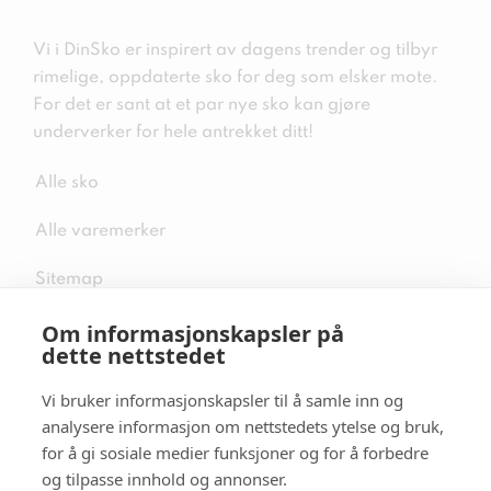
Vi i DinSko er inspirert av dagens trender og tilbyr
rimelige, oppdaterte sko for deg som elsker mote.
For det er sant at et par nye sko kan gjøre
underverker for hele antrekket ditt!
Alle sko
Alle varemerker
Sitemap
Om informasjonskapsler på
dette nettstedet
Vi bruker informasjonskapsler til å samle inn og
Følg oss i sosiale medier
analysere informasjon om nettstedets ytelse og bruk,
for å gi sosiale medier funksjoner og for å forbedre
og tilpasse innhold og annonser.