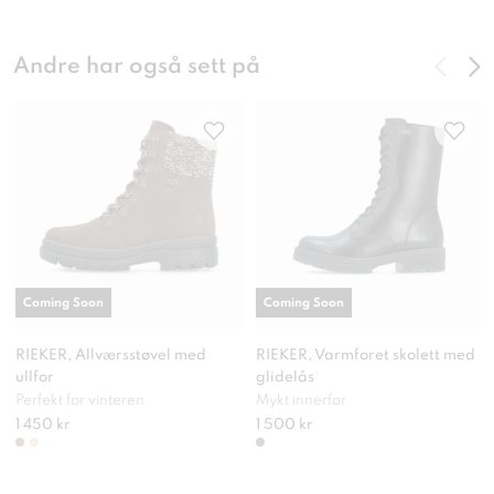
Andre har også sett på
Coming Soon
Coming Soon
RIEKER, Allværsstøvel med
RIEKER, Varmforet skolett med
ullfor
glidelås
Perfekt for vinteren
Mykt innerfor
1 450 kr
1 500 kr