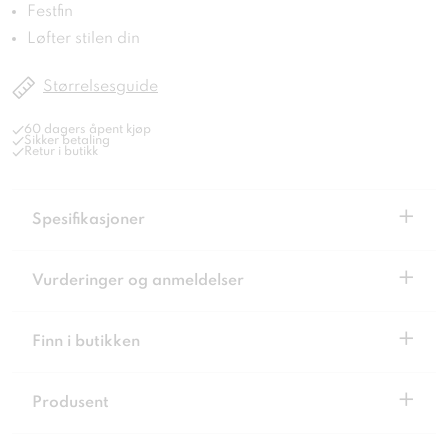
Festfin
Løfter stilen din
Størrelsesguide
60 dagers åpent kjøp
Sikker betaling
Retur i butikk
+
Spesifikasjoner
+
Vurderinger og anmeldelser
+
Finn i butikken
+
Produsent