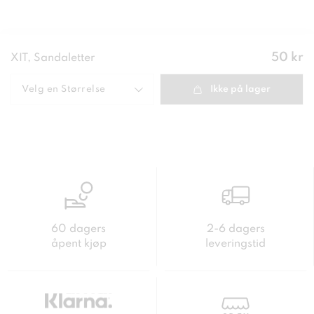
Pris
:
50 kr
XIT, Sandaletter
50 kr
Velg en
Størrelse
Ikke på lager
60 dagers
2-6 dagers
åpent kjøp
leveringstid