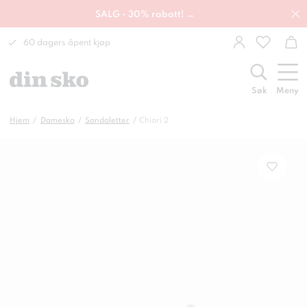
SALG - 30% rabatt! →
60 dagers åpent kjøp
Søk
Meny
Hjem
Damesko
Sandaletter
Chiari 2