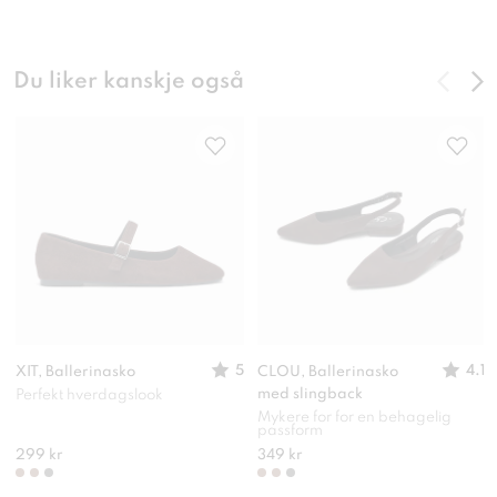
Du liker kanskje også
5
4.1
XIT, Ballerinasko
CLOU, Ballerinasko
med slingback
Perfekt hverdagslook
Mykere for for en behagelig
passform
299 kr
349 kr