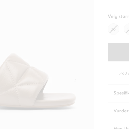
Velg størr
36
60 
Spesifi
Vurder