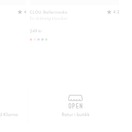
4
4.2
CLOU, Ballerinasko
SO A
En skikkelig klassiker
Lett
280 
249 kr
d Klarna
Retur i butikk