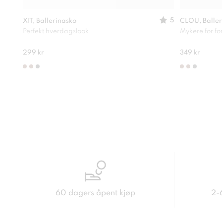
5
XIT, Ballerinasko
CLOU, Baller
Perfekt hverdagslook
Mykere for f
299 kr
349 kr
60 dagers åpent kjøp
2-