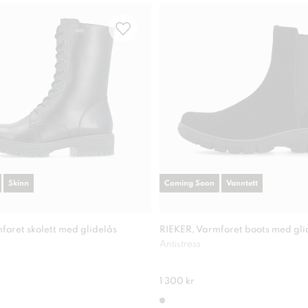
Skinn
Coming Soon
Vanntett
foret skolett med glidelås
RIEKER, Varmforet boots med gli
Antistress
1 300 kr