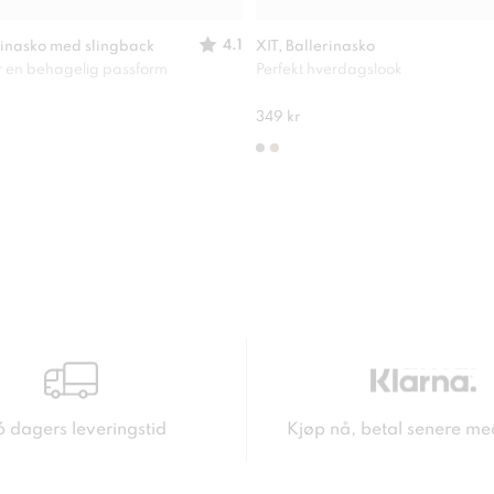
4.1
inasko med slingback
XIT, Ballerinasko
or en behagelig passform
Perfekt hverdagslook
349 kr
6 dagers leveringstid
Kjøp nå, betal senere me