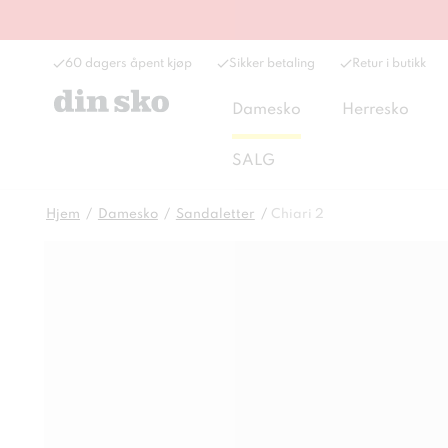
60 dagers åpent kjøp
Sikker betaling
Retur i butikk
Damesko
Herresko
SALG
Hjem
Damesko
Sandaletter
Chiari 2