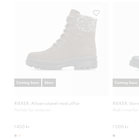
Coming Soon
Skinn
Coming Soon
RIEKER, Allværsstøvel med ullfor
RIEKER, Varm
Perfekt for vinteren
Mykt innerfor
1 450 kr
1 500 kr