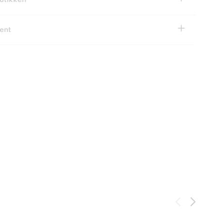
butikken
+
ent