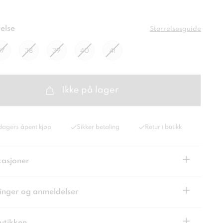
else
Størrelsesguide
37
38
39
40
41
Ikke på lager
dagers åpent kjøp
Sikker betaling
Retur i butikk
+
kasjoner
+
inger og anmeldelser
+