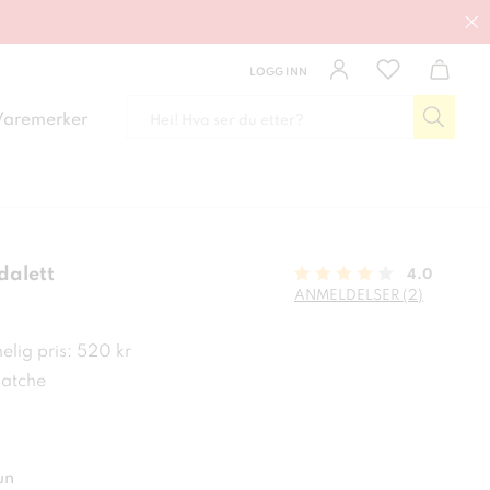
LOGG INN
Varemerker
dalett
4.0
ANMELDELSER (2)
 kr
elig pris: 520 kr
matche
un