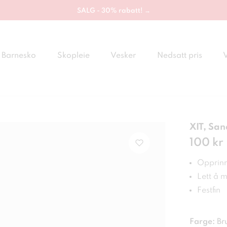
SALG - 30% rabatt! →
Barnesko
Skopleie
Vesker
Nedsatt pris
XIT, San
Pris
100 kr
:
100
Opprinn
Lett å 
Festfin
Farge:
Br