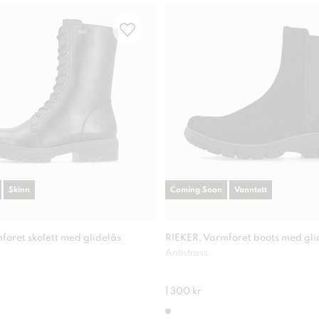
Skinn
Coming Soon
Vanntett
foret skolett med glidelås
RIEKER, Varmforet boots med gli
Antistress
1 300 kr