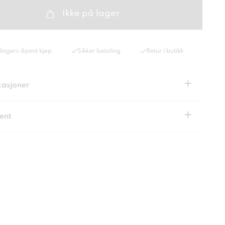
Ikke på lager
dagers åpent kjøp
Sikker betaling
Retur i butikk
+
kasjoner
+
ent