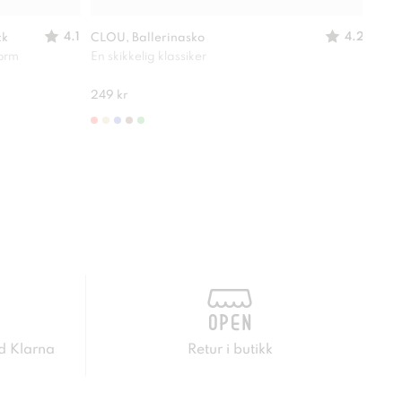
4.1
4.2
ck
CLOU, Ballerinasko
SO A
form
En skikkelig klassiker
Lett
280 
249 kr
d Klarna
Retur i butikk