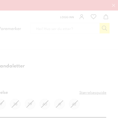
LOGG INN
Varemerker
Sandaletter
kr
else
Størrelsesguide
37
38
39
40
41
42