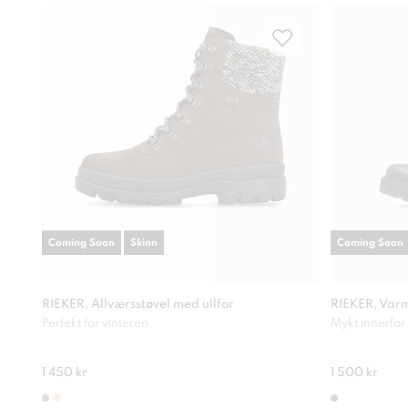
Coming Soon
Skinn
Coming Soon
RIEKER, Allværsstøvel med ullfor
RIEKER, Varm
Perfekt for vinteren
Mykt innerfor
1 450 kr
1 500 kr