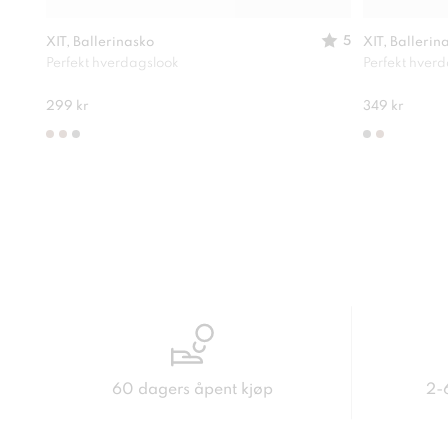
5
XIT, Ballerinasko
XIT, Ballerin
Perfekt hverdagslook
Perfekt hver
299 kr
349 kr
60 dagers åpent kjøp
2-