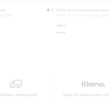
4
asko
CLOU, Ballerinasko med slingba
dagslook
Mykere for for en behagelig pass
349 kr
6 dagers leveringstid
Kjøp nå, betal senere me