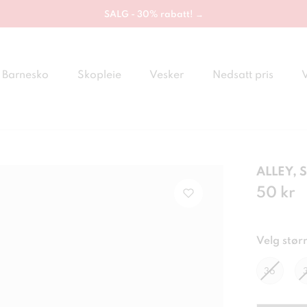
SALG - 30% rabatt! →
Barnesko
Skopleie
Vesker
Nedsatt pris
ALLEY, 
Pris
50 kr
:
50 
Velg størr
36