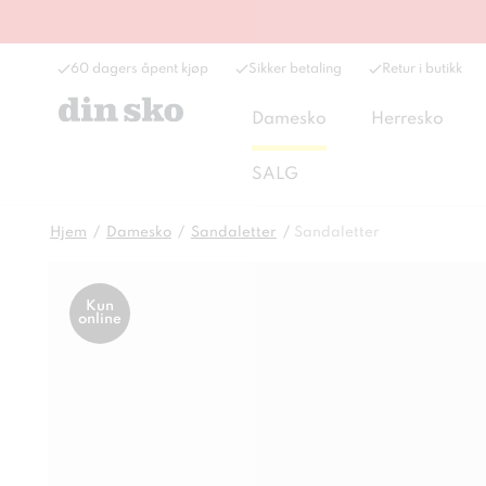
60 dagers åpent kjøp
Sikker betaling
Retur i butikk
Damesko
Herresko
SALG
Hjem
Damesko
Sandaletter
Sandaletter
Kun
online