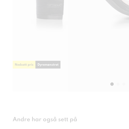
Nedsatt pris
Dyremønstret
Andre har også sett på