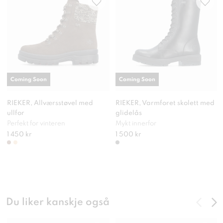
Coming Soon
Coming Soon
RIEKER, Allværsstøvel med
RIEKER, Varmforet skolett med
ullfor
glidelås
Perfekt for vinteren
Mykt innerfor
1 450 kr
1 500 kr
Du liker kanskje også