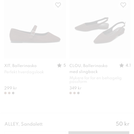
5
4.1
XIT, Ballerinasko
CLOU, Ballerinasko
med slingback
Perfekt hverdagslook
Mykere for for en behagelig
passform
299 kr
349 kr
Pris
:
50 kr
ALLEY, Sandalett
50 kr