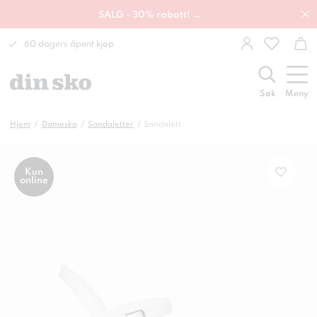
SALG - 30% rabatt! →
60 dagers åpent kjøp
Søk
Meny
Hjem
Damesko
Sandaletter
Sandalett
Kun
online