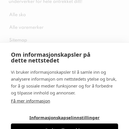
underverker for hele antrekket ditt!
Alle sko
Alle varemerker
Sitemap
Om informasjonskapsler på
dette nettstedet
Vi bruker informasjonskapsler til å samle inn og
Følg oss i sosiale medier
analysere informasjon om nettstedets ytelse og bruk,
for å gi sosiale medier funksjoner og for å forbedre
og tilpasse innhold og annonser.
Få mer informasjon
Informasjonskapselinnstillinger