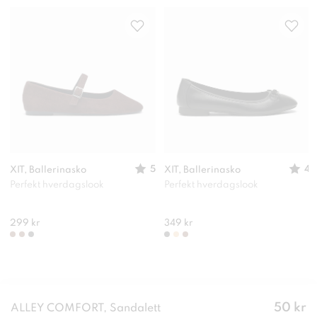
5
4
XIT, Ballerinasko
XIT, Ballerinasko
Perfekt hverdagslook
Perfekt hverdagslook
299 kr
349 kr
Pris
:
50 kr
ALLEY COMFORT, Sandalett
50 kr