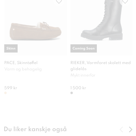
Skinn
Coming Soon
PACE, Skinntøffel
RIEKER, Varmforet skolett med
glidelås
Varm og behagelig
Mykt innerfor
599 kr
1 500 kr
Du liker kanskje også