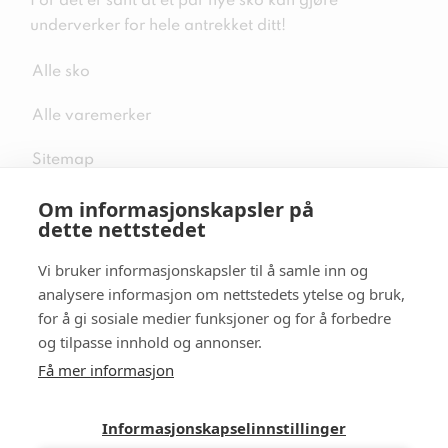
For det er sant at et par nye sko kan gjøre
underverker for hele antrekket ditt!
Alle sko
Alle varemerker
Sitemap
Om informasjonskapsler på
dette nettstedet
Vi bruker informasjonskapsler til å samle inn og
Følg oss i sosiale medier
analysere informasjon om nettstedets ytelse og bruk,
for å gi sosiale medier funksjoner og for å forbedre
og tilpasse innhold og annonser.
Få mer informasjon
Informasjonskapselinnstillinger