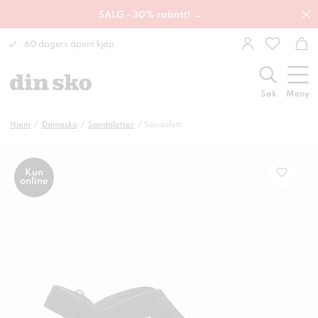
SALG - 30% rabatt! →
60 dagers åpent kjøp
Søk
Meny
Hjem
Damesko
Sandaletter
Sandalett
Kun
online