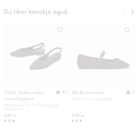
Du liker kanskje også
4.1
5
CLOU, Ballerinasko
XIT, Ballerinasko
med slingback
Perfekt hverdagslook
Mykere for for en behagelig
passform
349 kr
299 kr