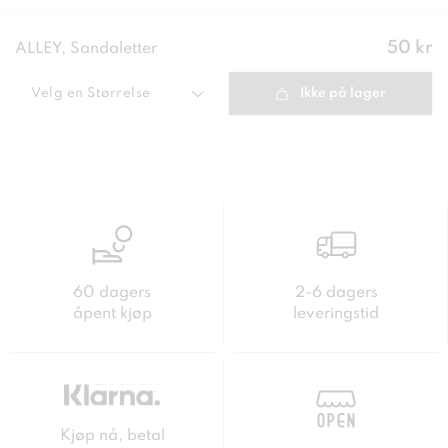
Pris
:
50 kr
ALLEY, Sandaletter
50 kr
Velg en
Størrelse
Ikke på lager
60 dagers
2-6 dagers
åpent kjøp
leveringstid
Kjøp nå, betal