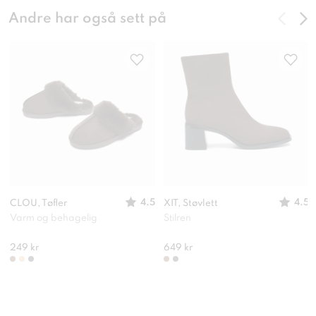
Andre har også sett på
4.5
4.5
CLOU, Tøfler
XIT, Støvlett
Varm og behagelig
Stilren
249 kr
649 kr