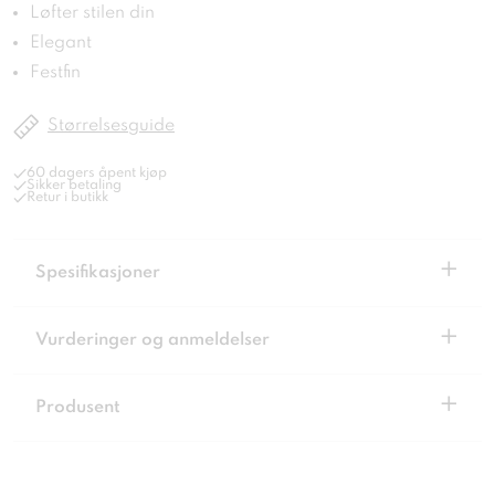
Løfter stilen din
Elegant
Festfin
Størrelsesguide
60 dagers åpent kjøp
Sikker betaling
Retur i butikk
+
Spesifikasjoner
+
Vurderinger og anmeldelser
+
Produsent