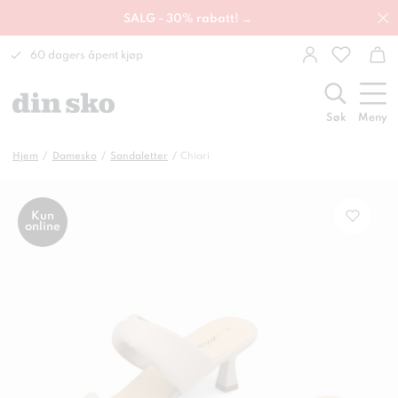
SALG - 30% rabatt! →
60 dagers åpent kjøp
Søk
Meny
Hjem
Damesko
Sandaletter
Chiari
Kun
online