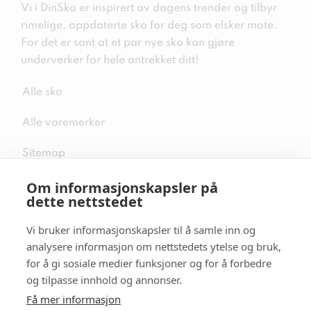
Vi i DinSko er inspirert av dagens trender og tilbyr
rimelige, oppdaterte sko for deg som elsker mote.
For det er sant at et par nye sko kan gjøre
underverker for hele antrekket ditt!
Alle sko
Alle varemerker
Sitemap
Om informasjonskapsler på
dette nettstedet
Vi bruker informasjonskapsler til å samle inn og
Følg oss i sosiale medier
analysere informasjon om nettstedets ytelse og bruk,
for å gi sosiale medier funksjoner og for å forbedre
og tilpasse innhold og annonser.
Få mer informasjon