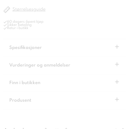
Størrelsesguide
60 dagers åpent kjøp
Sikker betaling
Retur i butikk
+
Spesifikasjoner
+
Vurderinger og anmeldelser
+
Finn i butikken
+
Produsent