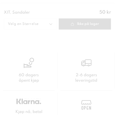
Pris
:
50 kr
XIT, Sandaler
50 kr
Velg en
Størrelse
Ikke på lager
60 dagers
2-6 dagers
åpent kjøp
leveringstid
Kjøp nå, betal