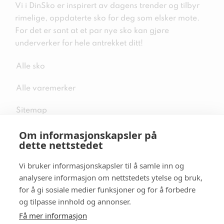
Vi i DinSko er inspirert av dagens trender og tilbyr
rimelige, oppdaterte sko for deg som elsker mote.
For det er sant at et par nye sko kan gjøre
underverker for hele antrekket ditt!
Alle sko
Alle varemerker
Sitemap
Om informasjonskapsler på
dette nettstedet
Vi bruker informasjonskapsler til å samle inn og
Følg oss i sosiale medier
analysere informasjon om nettstedets ytelse og bruk,
for å gi sosiale medier funksjoner og for å forbedre
og tilpasse innhold og annonser.
Få mer informasjon