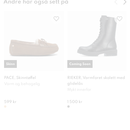
Andre har også sett på
Skinn
Coming Soon
PACE, Skinntøffel
RIEKER, Varmforet skolett med
glidelås
Varm og behagelig
Mykt innerfor
599 kr
1 500 kr