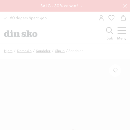
SALG - 30% rabatt! →
60 dagers åpent kjøp
Søk
Meny
Hjem
Damesko
Sandaler
Slip in
Sandaler