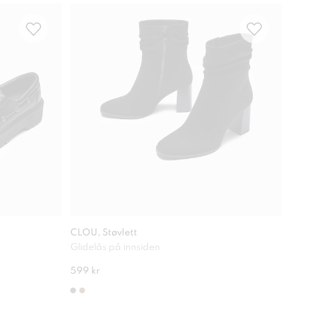
Com
CLOU, Støvlett
ATTI
Glidelås på innsiden
Beha
599 kr
649 