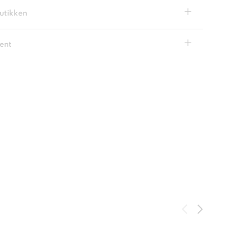
+
butikken
+
ent