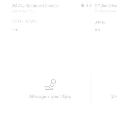
3.8
SO ALL, Sandal med reimer
XIT, Ballerin
Lett å matche
Perfekt hver
280 kr
549 kr
349 kr
60 dagers åpent kjøp
2-