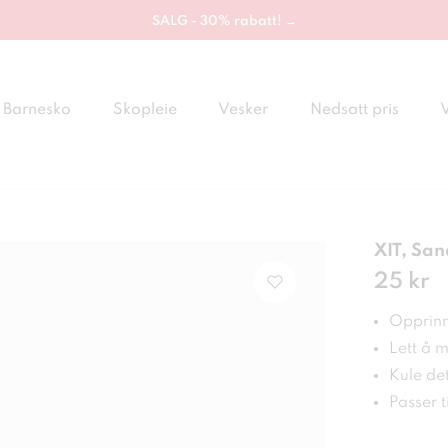
SALG - 30% rabatt! →
Barnesko
Skopleie
Vesker
Nedsatt pris
XIT, San
Pris
25 kr
:
25 
Opprinn
Lett å 
Kule det
Passer ti