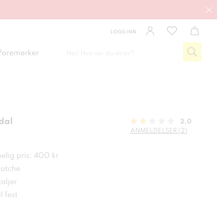
LOGG INN
Varemerker
dal
2.0
ANMELDELSER (2)
kr
elig pris: 400 kr
matche
aljer
l fest