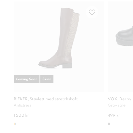
Coming Soon
Skinn
RIEKER, Støvlett med stretchskaft
VOX, Derby
Antistress
Grov såle
1 500 kr
499 kr