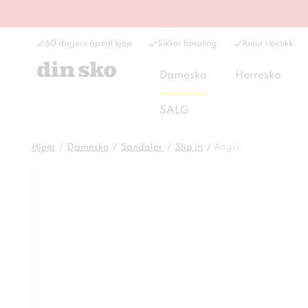
60 dagers åpent kjøp
Sikker betaling
Retur i butikk
Damesko
Herresko
SALG
Hjem
Damesko
Sandaler
Slip in
Angri