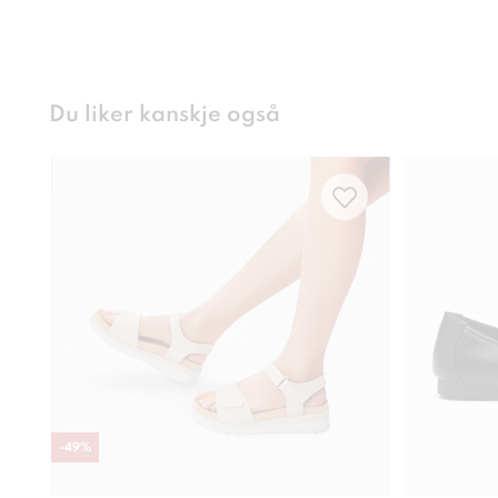
Du liker kanskje også
-
49
%