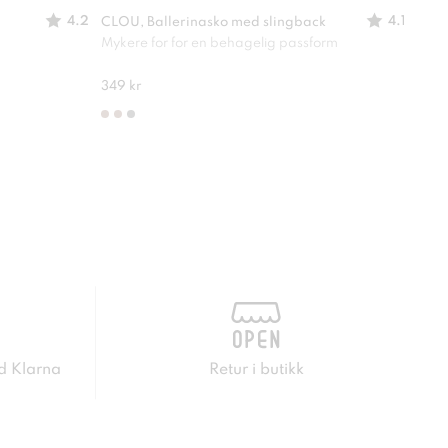
4.2
4.1
CLOU, Ballerinasko med slingback
XIT,
Mykere for for en behagelig passform
Lett
315 
349 kr
d Klarna
Retur i butikk