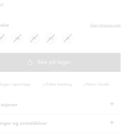
rt
else
Størrelsesguide
37
38
39
40
41
Ikke på lager
dagers åpent kjøp
Sikker betaling
Retur i butikk
+
kasjoner
+
inger og anmeldelser