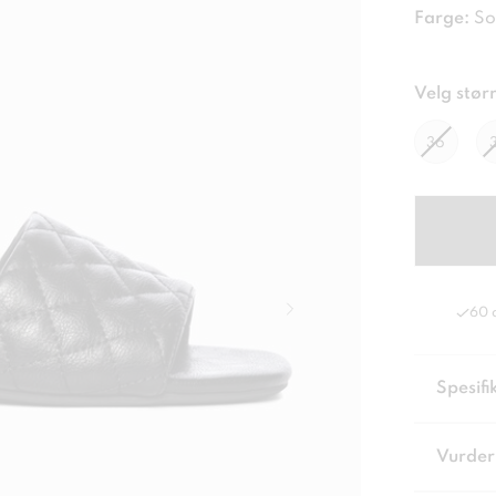
Farge:
So
Velg størr
36
60 
Spesifi
Vurder