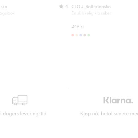
4
asko
CLOU, Ballerinasko
dagslook
En skikkelig klassiker
249 kr
6 dagers leveringstid
Kjøp nå, betal senere me