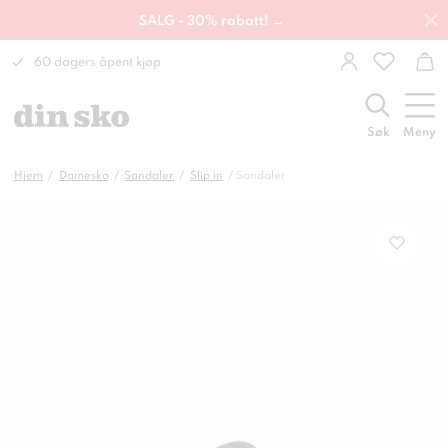
SALG - 30% rabatt! →
60 dagers åpent kjøp
Søk
Meny
Hjem
Damesko
Sandaler
Slip in
Sandaler