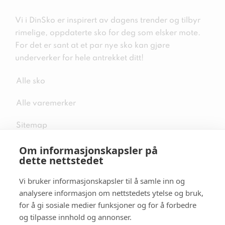
Vi i DinSko er inspirert av dagens trender og tilbyr
rimelige, oppdaterte sko for deg som elsker mote.
For det er sant at et par nye sko kan gjøre
underverker for hele antrekket ditt!
Alle sko
Alle varemerker
Sitemap
Om informasjonskapsler på
dette nettstedet
Vi bruker informasjonskapsler til å samle inn og
Følg oss i sosiale medier
analysere informasjon om nettstedets ytelse og bruk,
for å gi sosiale medier funksjoner og for å forbedre
og tilpasse innhold og annonser.