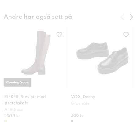
Andre har også sett på
Coming Soon
RIEKER, Støvlett med
VOX, Derby
stretchskaft
Grov såle
Antistress
1 500 kr
499 kr