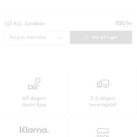
Pris
:
100 kr
SO ALL, Sandaler
100 kr
Velg en
Størrelse
Ikke på lager
60 dagers
2-6 dagers
åpent kjøp
leveringstid