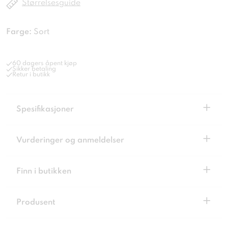
Størrelsesguide
Farge:
Sort
60 dagers åpent kjøp
Sikker betaling
Retur i butikk
+
Spesifikasjoner
+
Vurderinger og anmeldelser
+
Finn i butikken
+
Produsent