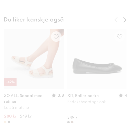
Du liker kanskje også
-
49
%
3.8
4
SO ALL, Sandal med
XIT, Ballerinasko
reimer
Perfekt hverdagslook
Lett å matche
280 kr
549 kr
349 kr