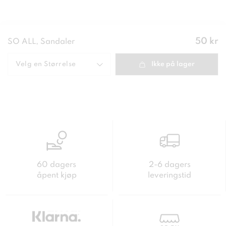
Pris
:
50 kr
SO ALL, Sandaler
50 kr
Velg en
Størrelse
Ikke på lager
60 dagers
2-6 dagers
åpent kjøp
leveringstid