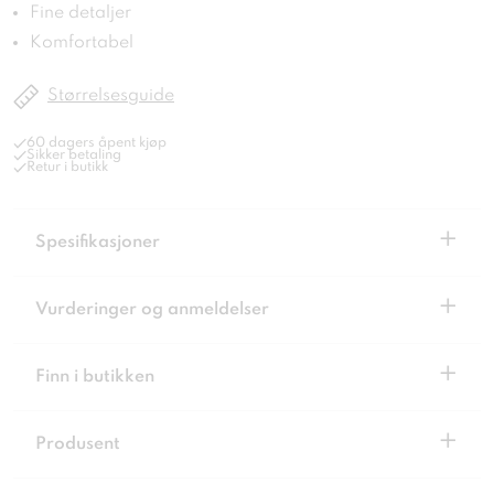
Fine detaljer
Komfortabel
Størrelsesguide
60 dagers åpent kjøp
Sikker betaling
Retur i butikk
+
Spesifikasjoner
+
Vurderinger og anmeldelser
+
Finn i butikken
+
Produsent