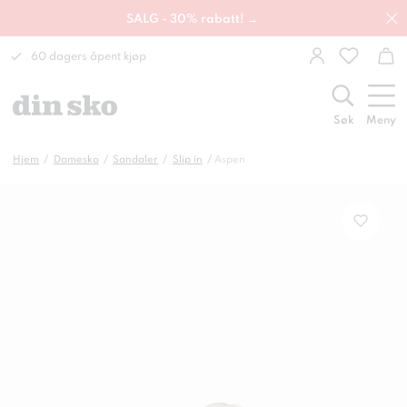
SALG - 30% rabatt! →
60 dagers åpent kjøp
Søk
Meny
Hjem
Damesko
Sandaler
Slip in
Aspen