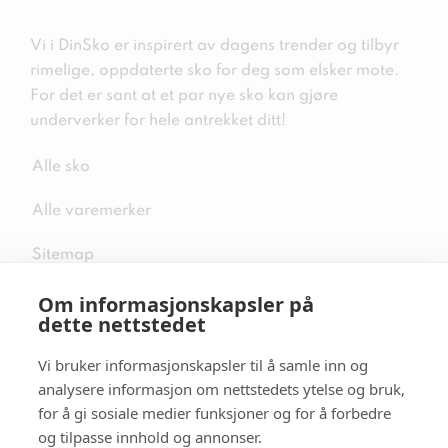
Vi i DinSko er inspirert av dagens trender og tilbyr
rimelige, oppdaterte sko for deg som elsker mote.
For det er sant at et par nye sko kan gjøre
underverker for hele antrekket ditt!
Alle sko
Alle varemerker
Sitemap
Om informasjonskapsler på
dette nettstedet
Vi bruker informasjonskapsler til å samle inn og
Følg oss i sosiale medier
analysere informasjon om nettstedets ytelse og bruk,
for å gi sosiale medier funksjoner og for å forbedre
og tilpasse innhold og annonser.