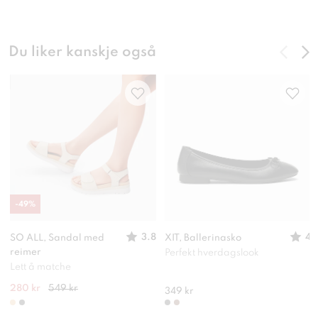
Du liker kanskje også
-
49
%
3.8
4
SO ALL, Sandal med
XIT, Ballerinasko
reimer
Perfekt hverdagslook
Lett å matche
280 kr
549 kr
349 kr