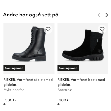
Andre har også sett på
Coming Soon
Coming Soon
RIEKER, Varmforet skolett med
RIEKER, Varmforet boots med
glidelås
glidelås
Mykt innerfor
Antistress
1 500 kr
1 300 kr