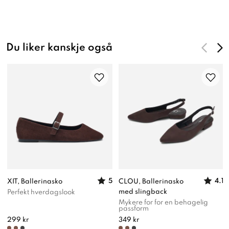
Du liker kanskje også
5
4.1
XIT, Ballerinasko
CLOU, Ballerinasko
med slingback
Perfekt hverdagslook
Mykere for for en behagelig
passform
299 kr
349 kr