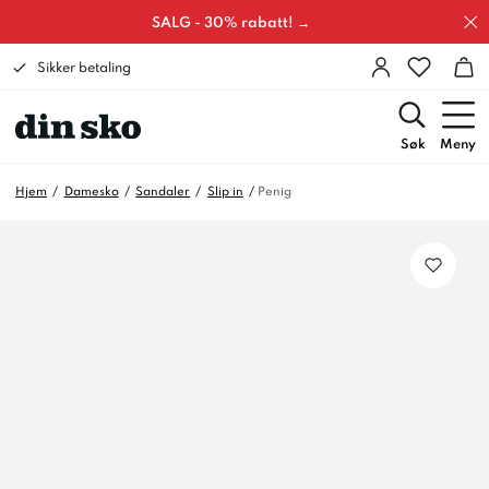
SALG - 30% rabatt! →
Sikker betaling
Søk
Meny
Hjem
Damesko
Sandaler
Slip in
Penig