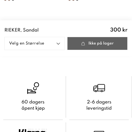
Pris
:
300 kr
RIEKER, Sandal
300 kr
Velg en
Størrelse
Ikke på lager
60 dagers
2-6 dagers
åpent kjøp
leveringstid