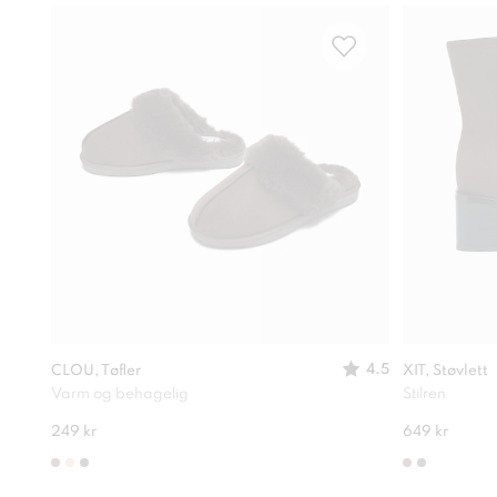
4.5
CLOU, Tøfler
XIT, Støvlett
Varm og behagelig
Stilren
249 kr
649 kr