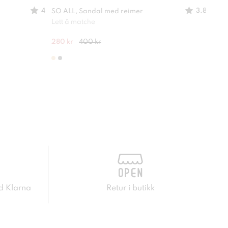
4
3.8
SO ALL, Sandal med reimer
CLOU
Lett å matche
En sk
280 kr
400 kr
249 
d Klarna
Retur i butikk