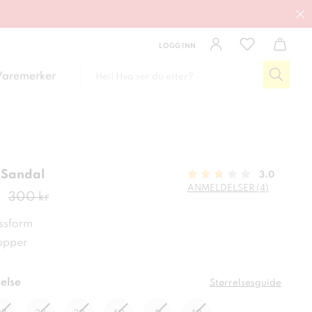
LOGG INN
Varemerker
 Sandal
3.0
ANMELDELSER (4)
de pris
:
210 kr
Forrige pris
:
300 kr
300 kr
ssform
ropper
else
Størrelsesguide