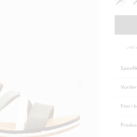
36
60 
Spesifi
Vurder
Finn i 
Produs