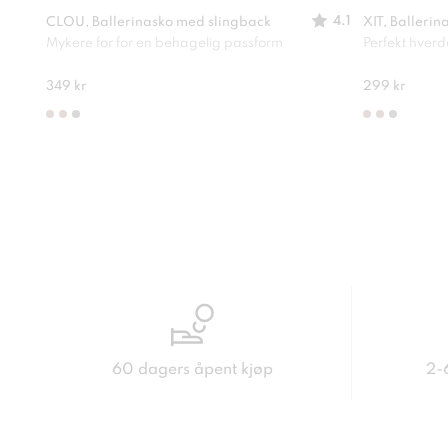
4.1
CLOU, Ballerinasko med slingback
XIT, Ballerin
Mykere for for en behagelig passform
Perfekt hver
349 kr
299 kr
60 dagers åpent kjøp
2-