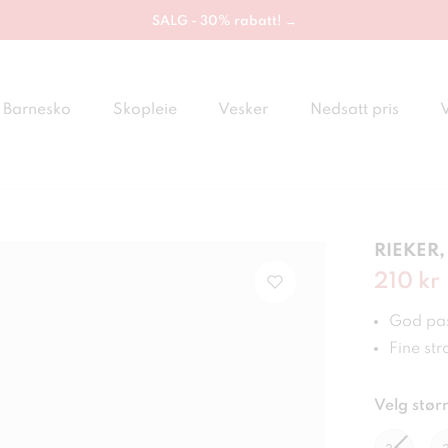
SALG - 30% rabatt! →
Barnesko
Skopleie
Vesker
Nedsatt pris
RIEKER,
Nåværen
210 kr
God pa
Fine st
Velg størr