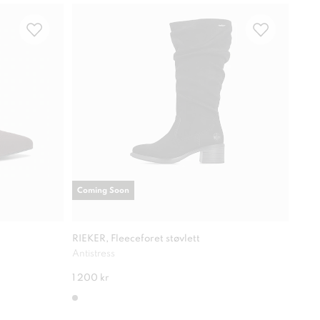
Coming Soon
RIEKER, Fleeceforet støvlett
XIT, 
Antistress
Stilr
1 200 kr
649 