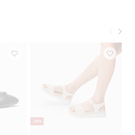
-
30
%