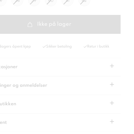
37
38
39
40
41
42
Ikke på lager
dagers åpent kjøp
Sikker betaling
Retur i butikk
+
kasjoner
+
inger og anmeldelser
+
butikken
+
ent