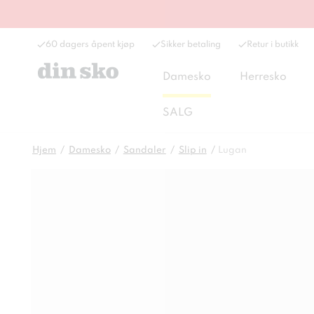
60 dagers åpent kjøp
Sikker betaling
Retur i butikk
Damesko
Herresko
SALG
Hjem
Damesko
Sandaler
Slip in
Lugan