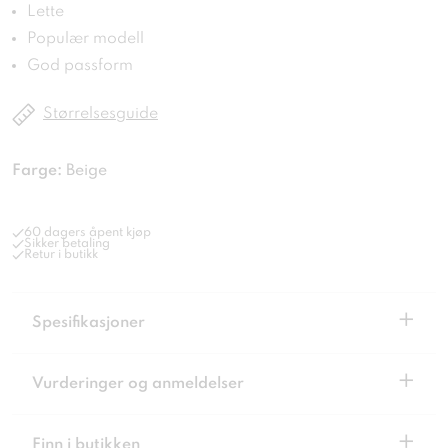
Lette
Populær modell
God passform
Størrelsesguide
Farge:
Beige
60 dagers åpent kjøp
Sikker betaling
Retur i butikk
+
Spesifikasjoner
+
Vurderinger og anmeldelser
+
Finn i butikken