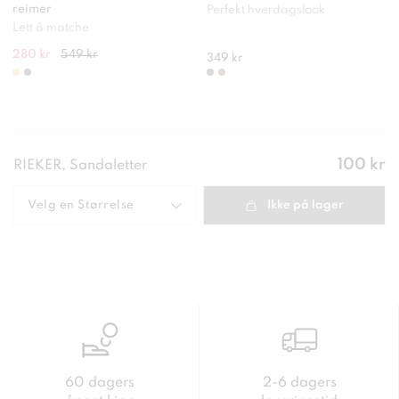
reimer
Perfekt hverdagslook
Lett å matche
280 kr
549 kr
349 kr
Pris
:
100 kr
RIEKER, Sandaletter
100 kr
Velg en
Størrelse
Ikke på lager
60 dagers
2-6 dagers