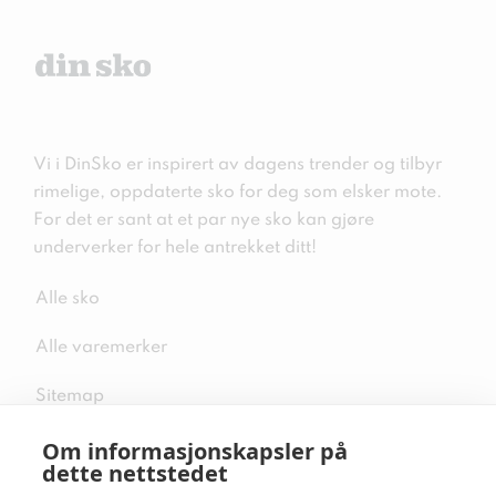
Vi i DinSko er inspirert av dagens trender og tilbyr
rimelige, oppdaterte sko for deg som elsker mote.
For det er sant at et par nye sko kan gjøre
underverker for hele antrekket ditt!
Alle sko
Alle varemerker
Sitemap
Om informasjonskapsler på
dette nettstedet