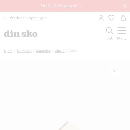
SALG - 30% rabatt! →
60 dagers åpent kjøp
Søk
Meny
Hjem
Damesko
Sandaler
Slip in
Gotha