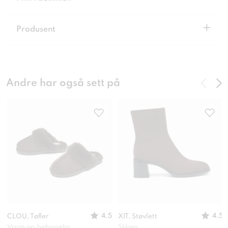
+
Produsent
Andre har også sett på
4.5
4.5
CLOU, Tøfler
XIT, Støvlett
Varm og behagelig
Stilren