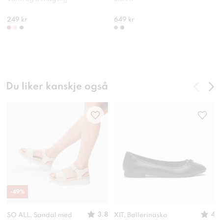
249 kr
649 kr
Du liker kanskje også
-
49
%
3.8
4
SO ALL, Sandal med
XIT, Ballerinasko