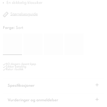
En skikkelig klassiker
Størrelsesguide
Farge:
Sort
60 dagers åpent kjøp
Sikker betaling
Retur i butikk
+
Spesifikasjoner
+
Vurderinger og anmeldelser