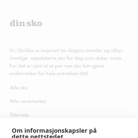
Vi i DinSko er inspirert av dagens trender og tilbyr
rimelige, oppdaterte sko for deg som elsker mote.
For det er sant at et par nye sko kan gjøre
underverker for hele antrekket ditt!
Alle sko
Alle varemerker
Sitemap
Om informasjonskapsler på
dette nettstedet