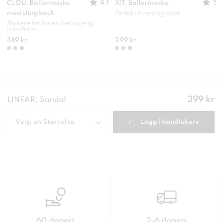
4.1
5
CLOU, Ballerinasko
XIT, Ballerinasko
med slingback
Perfekt hverdagslook
Mykere for for en behagelig
passform
349 kr
299 kr
Pris
:
399 kr
LINEAR, Sandal
399 kr
Velg en
Størrelse
Legg i handlekurv
60 dagers
2-6 dagers