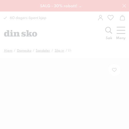
SALG - 30% rabatt! →
60 dagers åpent kjøp
Søk
Meny
Hjem
Damesko
Sandaler
Slip in
Eli