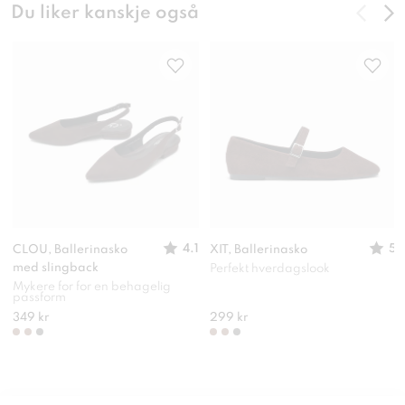
Du liker kanskje også
4.1
5
CLOU, Ballerinasko
XIT, Ballerinasko
med slingback
Perfekt hverdagslook
Mykere for for en behagelig
passform
349 kr
299 kr