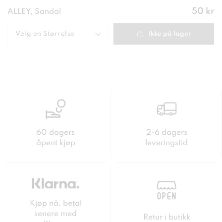
Pris
:
50 kr
ALLEY, Sandal
50 kr
Velg en
Størrelse
Ikke på lager
60 dagers
2-6 dagers
åpent kjøp
leveringstid
Kjøp nå, betal
senere med
Retur i butikk