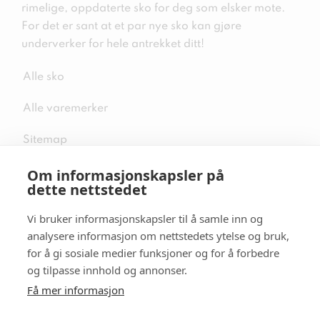
rimelige, oppdaterte sko for deg som elsker mote.
For det er sant at et par nye sko kan gjøre
underverker for hele antrekket ditt!
Alle sko
Alle varemerker
Sitemap
Om informasjonskapsler på
dette nettstedet
Vi bruker informasjonskapsler til å samle inn og
Følg oss i sosiale medier
analysere informasjon om nettstedets ytelse og bruk,
for å gi sosiale medier funksjoner og for å forbedre
og tilpasse innhold og annonser.
Få mer informasjon