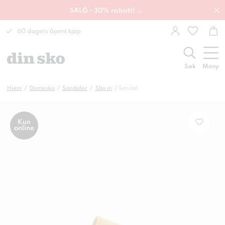
SALG - 30% rabatt! →
60 dagers åpent kjøp
Søk
Meny
Hjem
Damesko
Sandaler
Slip in
Sandal
Kun
online