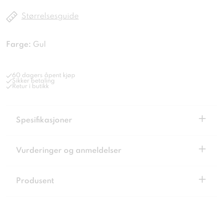
Størrelsesguide
Farge:
Gul
60 dagers åpent kjøp
Sikker betaling
Retur i butikk
+
Spesifikasjoner
+
Vurderinger og anmeldelser
+
Produsent