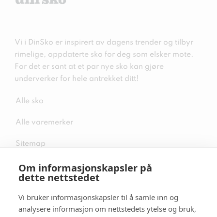
Vi i DinSko er inspirert av dagens trender og tilbyr
rimelige, oppdaterte sko for deg som elsker mote.
For det er sant at et par nye sko kan gjøre
underverker for hele antrekket ditt!
Alle sko
Alle varemerker
Sitemap
Om informasjonskapsler på
dette nettstedet
Vi bruker informasjonskapsler til å samle inn og
Følg oss i sosiale medier
analysere informasjon om nettstedets ytelse og bruk,