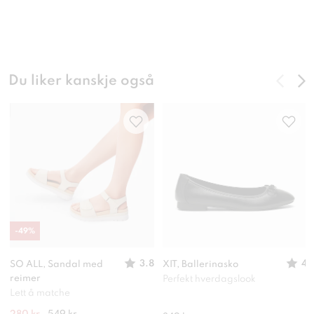
Du liker kanskje også
-
49
%
3.8
4
SO ALL, Sandal med
XIT, Ballerinasko
reimer
Perfekt hverdagslook
Lett å matche