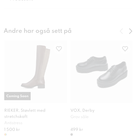
Andre har også sett på
Coming Soon
RIEKER, Støvlett med
VOX, Derby
stretchskaft
Grov såle
Antistress
1 500 kr
499 kr