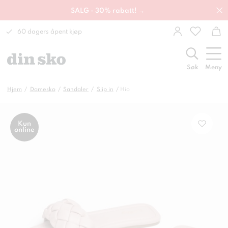
SALG - 30% rabatt! →
60 dagers åpent kjøp
Søk
Meny
Hjem
Damesko
Sandaler
Slip in
Hio
Kun
online