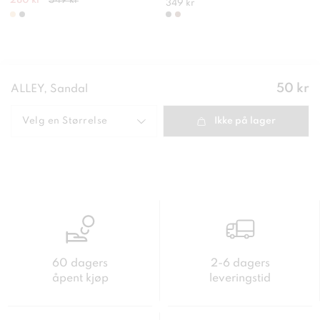
280 kr
549 kr
349 kr
Pris
:
50 kr
ALLEY, Sandal
50 kr
Velg en
Størrelse
Ikke på lager
60 dagers
2-6 dagers
åpent kjøp
leveringstid