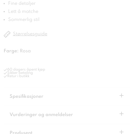
Fine detaljer
Lett å matche
Sommerlig stil
Størrelsesguide
Farge:
Rosa
60 dagers åpent kjøp
Sikker betaling
Retur i butikk
+
Spesifikasjoner
+
Vurderinger og anmeldelser
+
Produsent