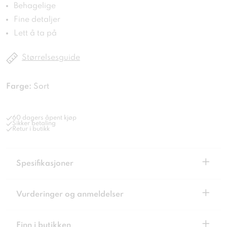
Behagelige
Fine detaljer
Lett å ta på
Størrelsesguide
Farge:
Sort
60 dagers åpent kjøp
Sikker betaling
Retur i butikk
+
Spesifikasjoner
+
Vurderinger og anmeldelser
+
Finn i butikken