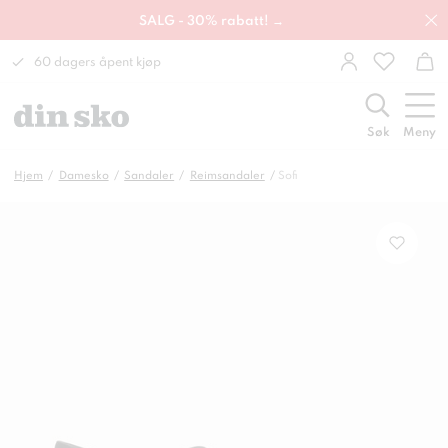
SALG - 30% rabatt! →
60 dagers åpent kjøp
Søk
Meny
Hjem
Damesko
Sandaler
Reimsandaler
Sofi