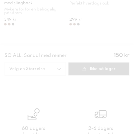
med slingback
Perfekt hverdagslook
Mykere for for en behagelig
passform
349 kr
299 kr
Pris
:
150 kr
SO ALL, Sandal med reimer
150 kr
Velg en
Størrelse
Ikke på lager
60 dagers
2-6 dagers