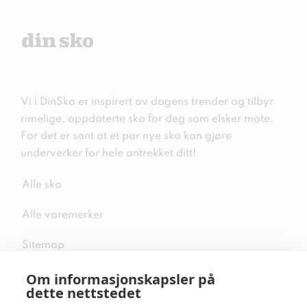
Vi i DinSko er inspirert av dagens trender og tilbyr
rimelige, oppdaterte sko for deg som elsker mote.
For det er sant at et par nye sko kan gjøre
underverker for hele antrekket ditt!
Alle sko
Alle varemerker
Sitemap
Om informasjonskapsler på
dette nettstedet