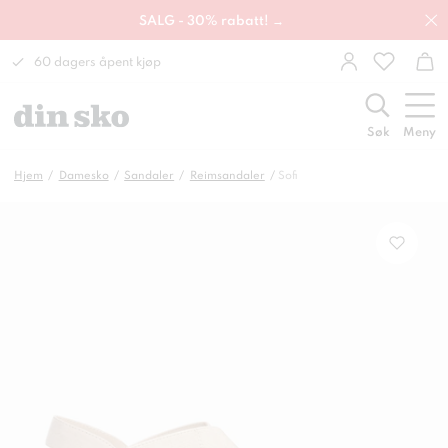
SALG - 30% rabatt! →
60 dagers åpent kjøp
Søk
Meny
Hjem
Damesko
Sandaler
Reimsandaler
Sofi