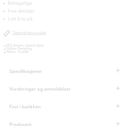
Behagelige
Fine detaljer
Lett å ta på
Størrelsesguide
60 dagers åpent kjøp
Sikker betaling
Retur i butikk
+
Spesifikasjoner
+
Vurderinger og anmeldelser
+
Finn i butikken
+
Produsent