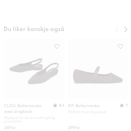
Du liker kanskje også
4.1
5
CLOU, Ballerinasko
XIT, Ballerinasko
med slingback
Perfekt hverdagslook
Mykere for for en behagelig
passform
349 kr
299 kr