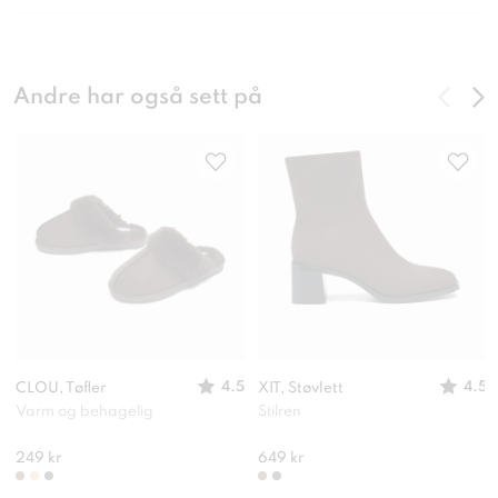
Andre har også sett på
4.5
4.5
CLOU, Tøfler
XIT, Støvlett
Varm og behagelig
Stilren
249 kr
649 kr