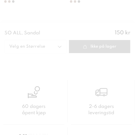
Pris
:
150 kr
SO ALL, Sandal
150 kr
Velg en
Størrelse
Ikke på lager
60 dagers
2-6 dagers
åpent kjøp
leveringstid