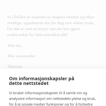
Vi i DinSko er inspirert av dagens trender og tilbyr
rimelige, oppdaterte sko for deg som elsker mote.
For det er sant at et par nye sko kan gjøre
underverker for hele antrekket ditt!
Alle sko
Alle varemerker
Sitemap
Om informasjonskapsler på
dette nettstedet
Vi bruker informasjonskapsler til å samle inn og
Følg oss i sosiale medier
analysere informasjon om nettstedets ytelse og bruk,
for å gi sosiale medier funksjoner og for å forbedre