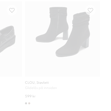
Com
CLOU, Støvlett
ATTI
Glidelås på innsiden
Beha
599 kr
649 