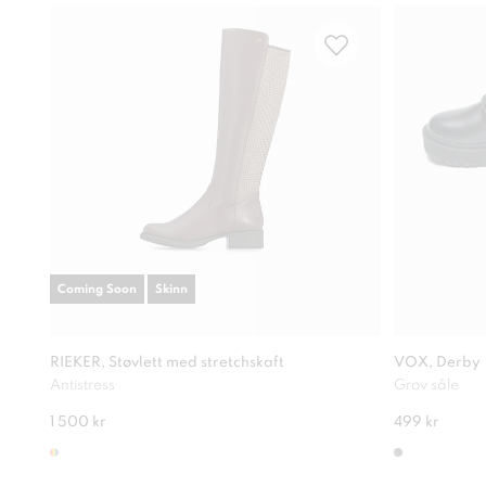
Coming Soon
Skinn
RIEKER, Støvlett med stretchskaft
VOX, Derby
Antistress
Grov såle
1 500 kr
499 kr