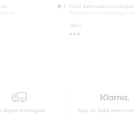
4
asko
CLOU, Ballerinasko med slingba
dagslook
Mykere for for en behagelig pass
349 kr
6 dagers leveringstid
Kjøp nå, betal senere me