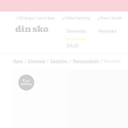
60 dagers åpent kjøp
Sikker betaling
Retur i butikk
Damesko
Herresko
SALG
Hjem
Damesko
Sandaler
Reimsandaler
Sandaler
Kun
online