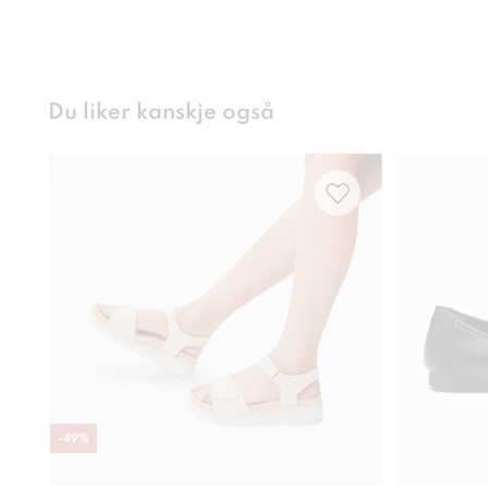
Du liker kanskje også
-
49
%