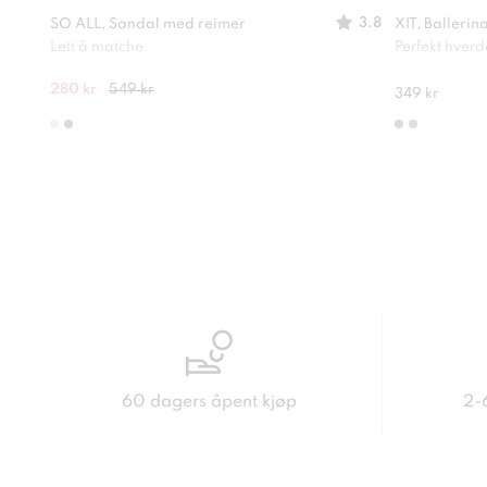
3.8
SO ALL, Sandal med reimer
XIT, Ballerin
Lett å matche
Perfekt hver
280 kr
549 kr
349 kr
60 dagers åpent kjøp
2-