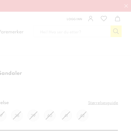
LOGG INN
Varemerker
Sandaler
kr
else
Størrelsesguide
37
38
39
40
41
42