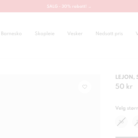
SALG - 30% rabatt! →
Barnesko
Skopleie
Vesker
Nedsatt pris
LEJON, 
Pris
50 kr
:
50 
Velg størr
36