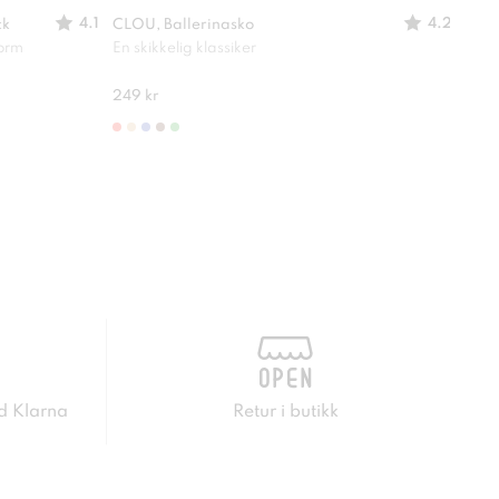
4.1
4.2
ck
CLOU, Ballerinasko
XIT,
form
En skikkelig klassiker
Perf
249 kr
299 
d Klarna
Retur i butikk