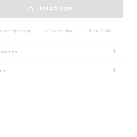
Ikke på lager
dagers åpent kjøp
Sikker betaling
Retur i butikk
+
kasjoner
+
ent