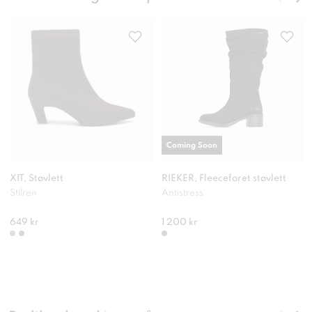
Coming Soon
XIT, Støvlett
RIEKER, Fleeceforet støvlett
Stilren
Antistress
649 kr
1 200 kr