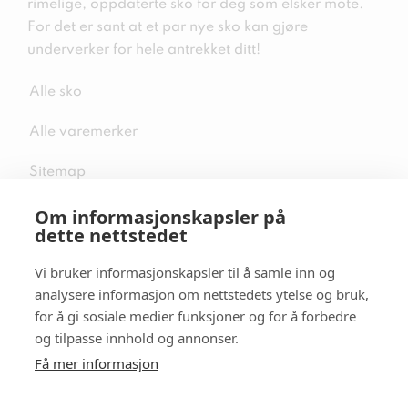
rimelige, oppdaterte sko for deg som elsker mote.
For det er sant at et par nye sko kan gjøre
underverker for hele antrekket ditt!
Alle sko
Alle varemerker
Sitemap
Om informasjonskapsler på
dette nettstedet
Vi bruker informasjonskapsler til å samle inn og
Følg oss i sosiale medier
analysere informasjon om nettstedets ytelse og bruk,
for å gi sosiale medier funksjoner og for å forbedre
og tilpasse innhold og annonser.
Få mer informasjon