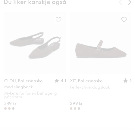
Du liker kanskje også
4.1
5
CLOU, Ballerinasko
XIT, Ballerinasko
med slingback
Perfekt hverdagslook
Mykere for for en behagelig
passform
349 kr
299 kr