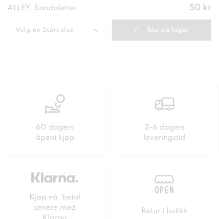
Pris
:
50 kr
ALLEY, Sandaletter
50 kr
Velg en
Størrelse
Ikke på lager
60 dagers
2-6 dagers
åpent kjøp
leveringstid
Kjøp nå, betal
senere med
Retur i butikk
Klarna