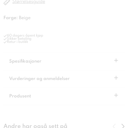
Størrelsesguide
Farge:
Beige
60 dagers åpent kjøp
Sikker betaling
Retur i butikk
+
Spesifikasjoner
+
Vurderinger og anmeldelser
+
Produsent
Andre har også sett på