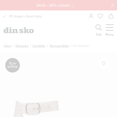
SALG - 30% rabatt! →
60 dagers åpent kjøp
Søk
Meny
Hjem
Damesko
Sandaler
Reimsandaler
Sandaletter
Kun
online