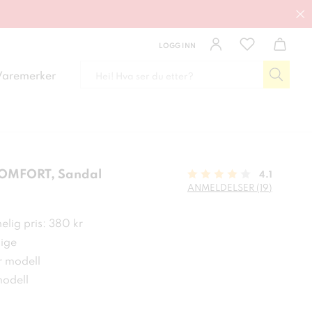
LOGG INN
Varemerker
OMFORT, Sandal
4.1
ANMELDELSER (19)
 kr
lig pris: 380 kr
ige
 modell
modell