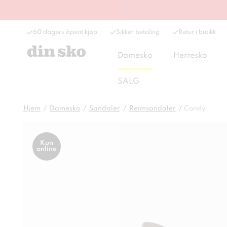
60 dagers åpent kjøp
Sikker betaling
Retur i butikk
Damesko
Herresko
SALG
Hjem
Damesko
Sandaler
Reimsandaler
Comfy
Kun
online