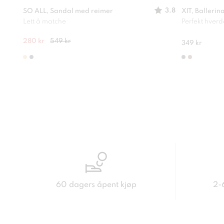
3.8
SO ALL, Sandal med reimer
XIT, Ballerin
Lett å matche
Perfekt hver
280 kr
549 kr
349 kr
60 dagers åpent kjøp
2-