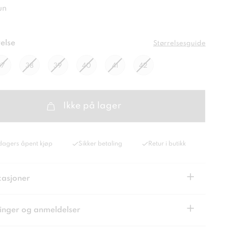
un
else
Størrelsesguide
37
38
39
40
41
42
Ikke på lager
dagers åpent kjøp
Sikker betaling
Retur i butikk
+
kasjoner
+
inger og anmeldelser