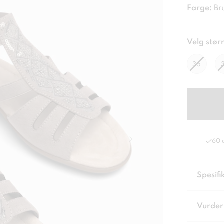
Farge:
Br
Velg størr
36
60 
Spesifi
Vurder