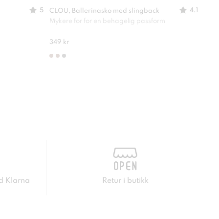
5
4.1
CLOU, Ballerinasko med slingback
CLOU
Mykere for for en behagelig passform
En sk
349 kr
249 
d Klarna
Retur i butikk