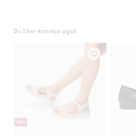
Du liker kanskje også
-
49
%