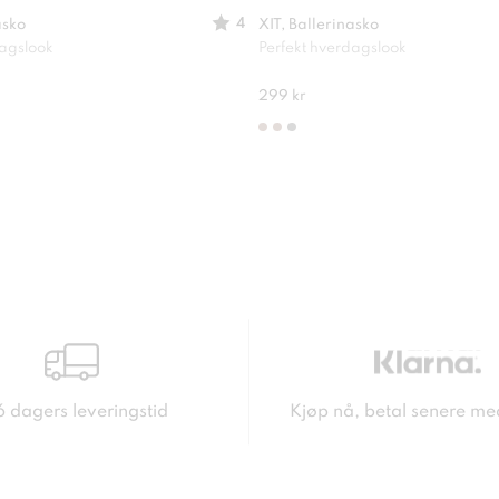
4
asko
XIT, Ballerinasko
dagslook
Perfekt hverdagslook
299 kr
6 dagers leveringstid
Kjøp nå, betal senere me