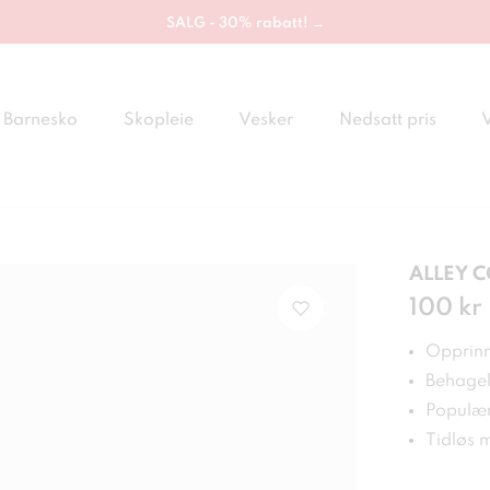
SALG - 30% rabatt! →
Barnesko
Skopleie
Vesker
Nedsatt pris
ALLEY C
Pris
100 kr
:
100
Opprinne
Behagel
Populær
Tidløs 