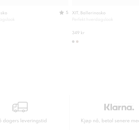
5
asko
XIT, Ballerinasko
dagslook
Perfekt hverdagslook
349 kr
6 dagers leveringstid
Kjøp nå, betal senere me