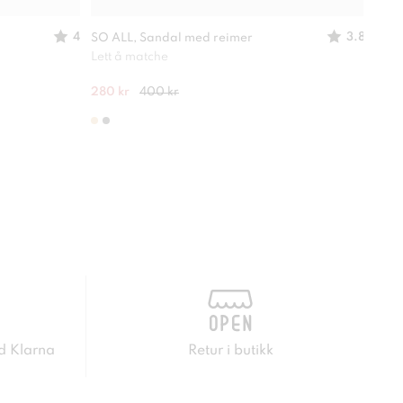
4
3.8
SO ALL, Sandal med reimer
CLOU
Lett å matche
En sk
280 kr
400 kr
249 
d Klarna
Retur i butikk