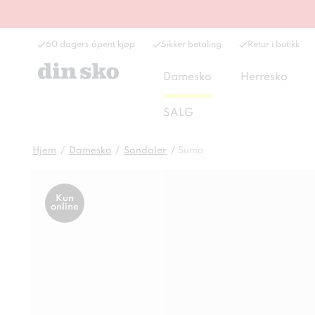
60 dagers åpent kjøp
Sikker betaling
Retur i butikk
Damesko
Herresko
SALG
Hjem
Damesko
Sandaler
Suma
Kun
online