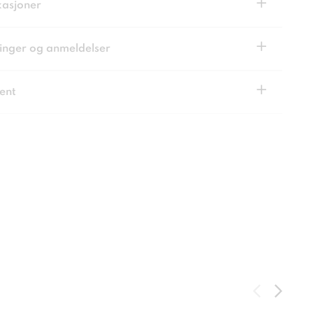
+
kasjoner
+
inger og anmeldelser
+
ent