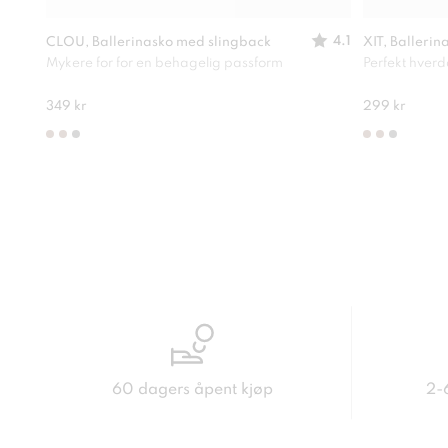
4.1
CLOU, Ballerinasko med slingback
XIT, Ballerin
Mykere for for en behagelig passform
Perfekt hver
349 kr
299 kr
60 dagers åpent kjøp
2-