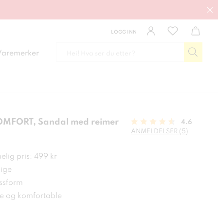
LOGG INN
Varemerker
MFORT, Sandal med reimer
4.6
ANMELDELSER (5)
 kr
lig pris: 499 kr
ige
ssform
ke og komfortable