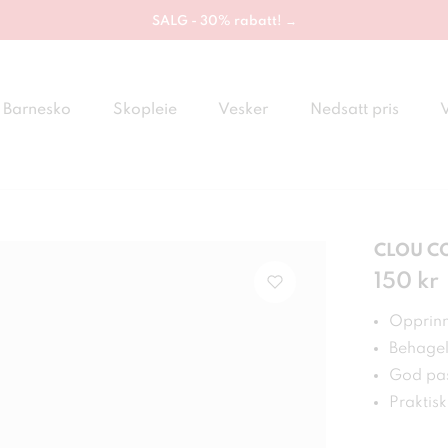
SALG - 30% rabatt! →
Barnesko
Skopleie
Vesker
Nedsatt pris
CLOU CO
Pris
150 kr
:
150
Opprinne
Behagel
God pa
Praktis