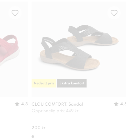
Nedsatt pris
Ekstra komfort
Neds
4.3
4.8
CLOU COMFORT, Sandal
CLOU
Opprinnelig pris: 449 kr
Oppr
200 kr
100 