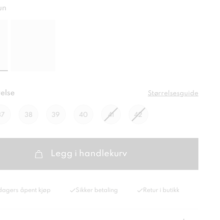
un
else
Størrelsesguide
37
38
39
40
41
42
Legg i handlekurv
dagers åpent kjøp
Sikker betaling
Retur i butikk