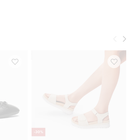
-
30
%