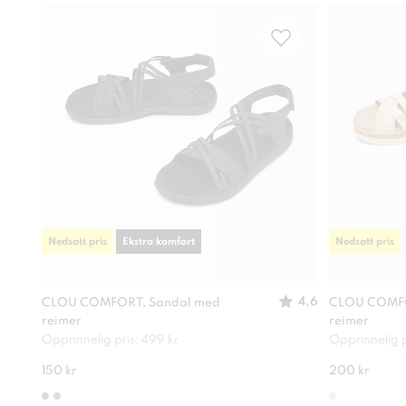
Nedsatt pris
Ekstra komfort
Nedsatt pris
4.6
CLOU COMFORT, Sandal med
CLOU COMFO
reimer
reimer
Opprinnelig pris: 499 kr
Opprinnelig p
150 kr
200 kr