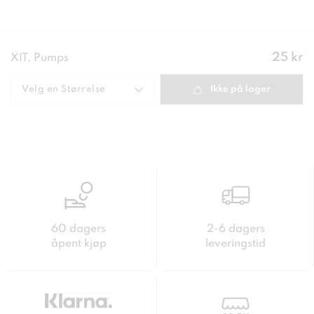
Pris
:
25 kr
XIT, Pumps
25 kr
Velg en
Størrelse
Ikke på lager
60 dagers
2-6 dagers
åpent kjøp
leveringstid