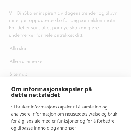
Vi i DinSko er inspirert av dagens trender og tilbyr
rimelige, oppdaterte sko for deg som elsker mote.
For det er sant at et par nye sko kan gjøre
underverker for hele antrekket ditt!
Alle sko
Alle varemerker
Sitemap
Om informasjonskapsler på
dette nettstedet
Vi bruker informasjonskapsler til å samle inn og
Følg oss i sosiale medier
analysere informasjon om nettstedets ytelse og bruk,
for å gi sosiale medier funksjoner og for å forbedre
og tilpasse innhold og annonser.