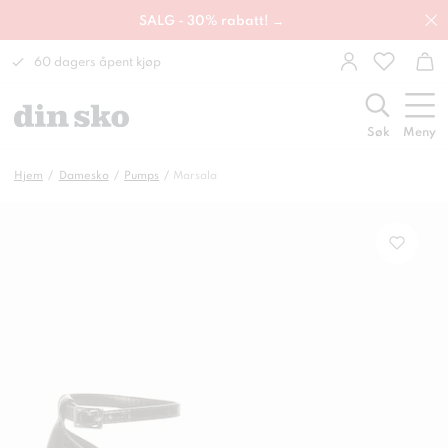
SALG - 30% rabatt! →
60 dagers åpent kjøp
Søk
Meny
Hjem
Damesko
Pumps
Marsala