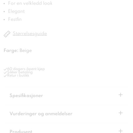
For en velkledd look
Elegant
Festfin
Størrelsesguide
Farge:
Beige
60 dagers åpent kjøp
Sikker betaling
Retur i butikk
+
Spesifikasjoner
+
Vurderinger og anmeldelser
+
Produsent