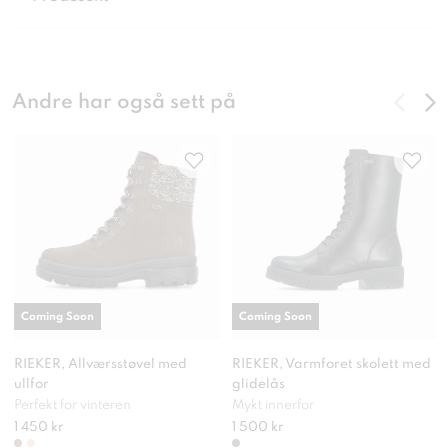
Andre har også sett på
Coming Soon
Coming Soon
RIEKER, Allværsstøvel med
RIEKER, Varmforet skolett med
ullfor
glidelås
Perfekt for vinteren
Mykt innerfor
1 450 kr
1 500 kr