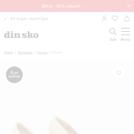
SALG - 30% rabatt! →
60 dagers åpent kjøp
Søk
Meny
Hjem
Damesko
Pumps
Pointy
Kun
online