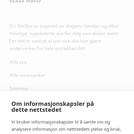
Vi i DinSko er inspirert av dagens trender og tilbyr
rimelige, oppdaterte sko for deg som elsker mote.
For det er sant at et par nye sko kan gjøre
underverker for hele antrekket ditt!
Alle sko
Alle varemerker
Sitemap
Om informasjonskapsler på
dette nettstedet
Vi bruker informasjonskapsler til å samle inn og
Følg oss i sosiale medier
analysere informasjon om nettstedets ytelse og bruk,