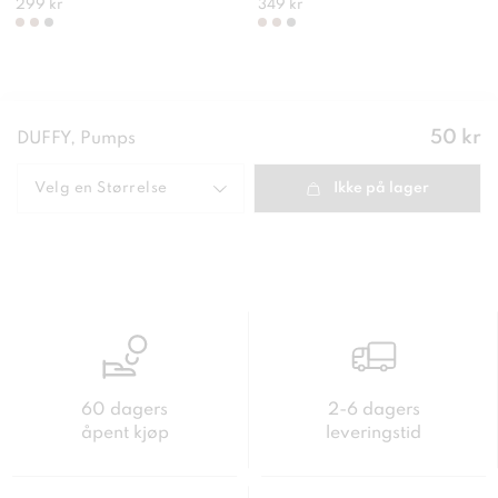
299 kr
349 kr
Pris
:
50 kr
DUFFY, Pumps
50 kr
Velg en
Størrelse
Ikke på lager
60 dagers
2-6 dagers
åpent kjøp
leveringstid