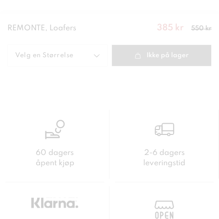
385 kr
Nåværende
REMONTE, Loafers
550 kr
pris
:
385
kr
Forrige
pris
:
550 kr
Velg en
Størrelse
Ikke på lager
60 dagers
2-6 dagers
åpent kjøp
leveringstid