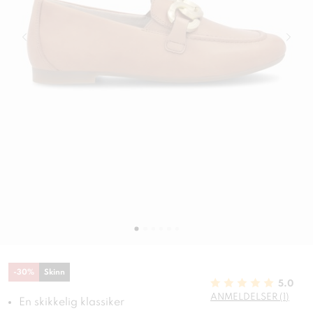
-
30
%
Skinn
5.0
ANMELDELSER (1)
En skikkelig klassiker