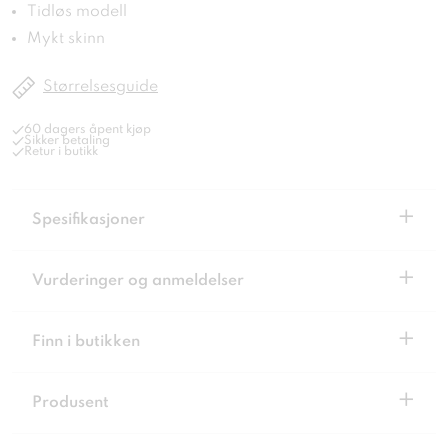
Tidløs modell
Mykt skinn
Størrelsesguide
60 dagers åpent kjøp
Sikker betaling
Retur i butikk
+
Spesifikasjoner
+
Vurderinger og anmeldelser
+
Finn i butikken
+
Produsent