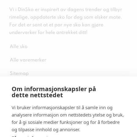
Vi i DinSko er inspirert av dagens trender og tilbyr
rimelige, oppdaterte sko for deg som elsker mote.
For det er sant at et par nye sko kan gjøre
underverker for hele antrekket ditt!
Alle sko
Alle varemerker
Sitemap
Om informasjonskapsler på
dette nettstedet
Vi bruker informasjonskapsler til å samle inn og
Følg oss i sosiale medier
analysere informasjon om nettstedets ytelse og bruk,
for å gi sosiale medier funksjoner og for å forbedre
og tilpasse innhold og annonser.