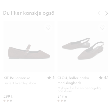
Du liker kanskje også
5
4.1
XIT, Ballerinasko
CLOU, Ballerinasko
med slingback
Perfekt hverdagslook
Mykere for for en behagelig
passform
299 kr
349 kr