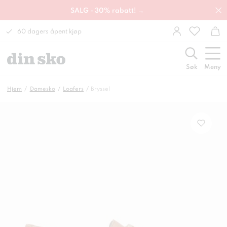
SALG - 30% rabatt! →
60 dagers åpent kjøp
Søk
Meny
Hjem
Damesko
Loafers
Bryssel