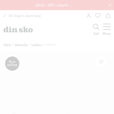
SALG - 30% rabatt! →
60 dagers åpent kjøp
Søk
Meny
Hjem
Damesko
Loafers
Loafers
Kun
online