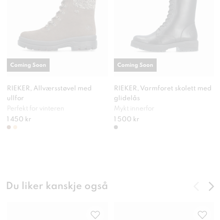
Coming Soon
Coming Soon
RIEKER, Allværsstøvel med
RIEKER, Varmforet skolett med
ullfor
glidelås
Perfekt for vinteren
Mykt innerfor
1 450 kr
1 500 kr
Du liker kanskje også