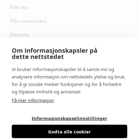
Alle sko
Alle varemerker
Sitemap
Om informasjonskapsler på
dette nettstedet
Vi bruker informasjonskapsler til å samle inn og
Følg oss i sosiale medier
analysere informasjon om nettstedets ytelse og bruk,
for å gi sosiale medier funksjoner og for å forbedre
og tilpasse innhold og annonser.
Få mer informasjon
Informasjonskapselinnstillinger
Godta alle cookier