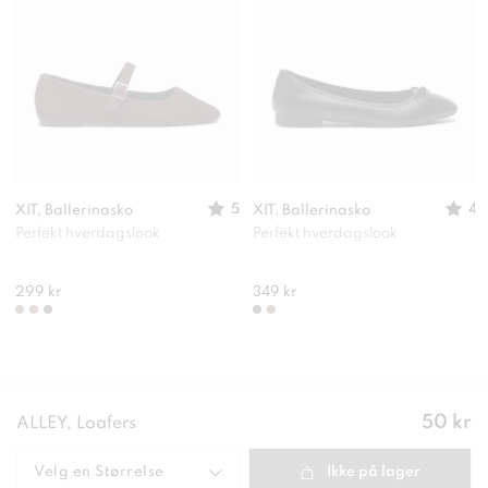
5
4
XIT, Ballerinasko
XIT, Ballerinasko
Perfekt hverdagslook
Perfekt hverdagslook
299 kr
349 kr
Pris
:
50 kr
ALLEY, Loafers
50 kr
Velg en
Størrelse
Ikke på lager