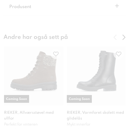
+
Produsent
Andre har også sett på
Coming Soon
Coming Soon
RIEKER, Allværsstøvel med
RIEKER, Varmforet skolett med
ullfor
glidelås
Perfekt for vinteren
Mykt innerfor