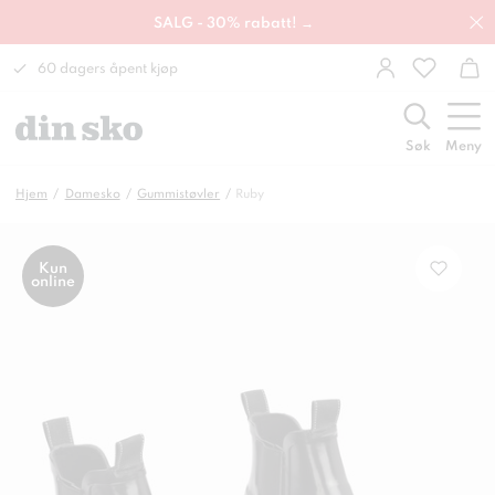
SALG - 30% rabatt! →
60 dagers åpent kjøp
Søk
Meny
Hjem
Damesko
Gummistøvler
Ruby
Kun
online