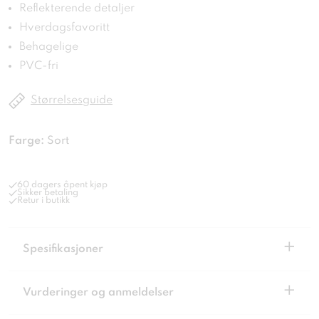
Reflekterende detaljer
Hverdagsfavoritt
Behagelige
PVC-fri
Størrelsesguide
Farge:
Sort
60 dagers åpent kjøp
Sikker betaling
Retur i butikk
+
Spesifikasjoner
+
Vurderinger og anmeldelser