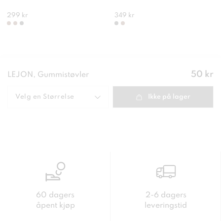
299 kr
349 kr
Pris
:
50 kr
LEJON, Gummistøvler
50 kr
Velg en
Størrelse
Ikke på lager
60 dagers
2-6 dagers
åpent kjøp
leveringstid