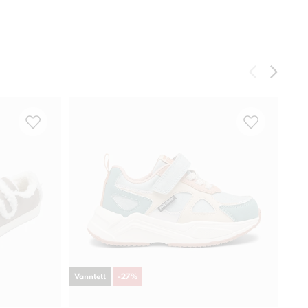
Vanntett
-
27
%
-
44