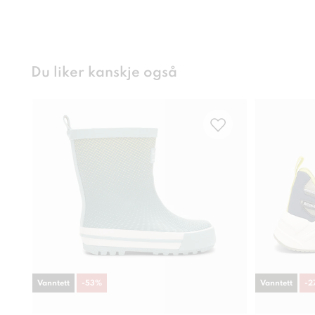
Du liker kanskje også
Vanntett
-
53
%
Vanntett
-
2