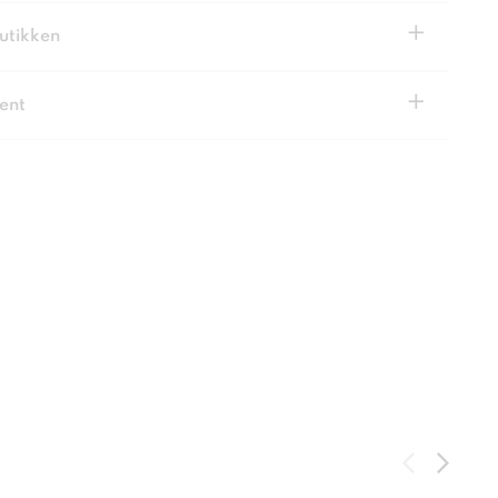
+
butikken
+
ent