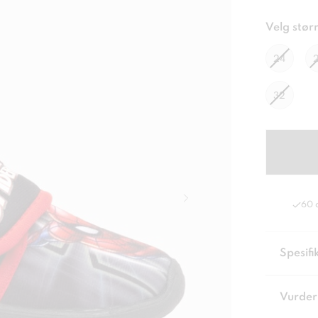
Velg størr
24
32
60 
Spesifi
Vurder