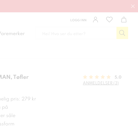
LOGG INN
Varemerker
AN, Tøfler
5.0
ANMELDELSER (3)
kr
lig pris: 279 kr
a på
er såle
ssform