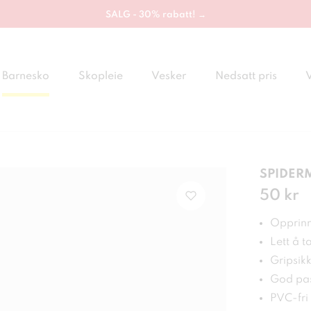
SALG - 30% rabatt! →
Barnesko
Skopleie
Vesker
Nedsatt pris
SPIDERM
Pris
50 kr
:
50 
Opprinne
Lett å t
Gripsikk
God pa
PVC-fri