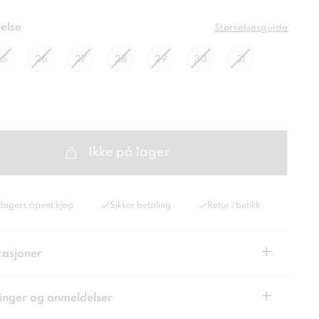
else
Størrelsesguide
25
26
27
28
29
30
31
Ikke på lager
dagers åpent kjøp
Sikker betaling
Retur i butikk
+
kasjoner
+
inger og anmeldelser