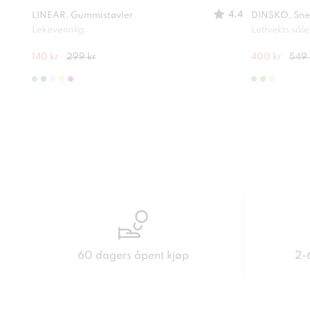
4.4
LINEAR, Gummistøvler
DINSKO, Sne
Lekevennlig
Lettvekts såle
140 kr
299 kr
400 kr
549 
60 dagers åpent kjøp
2-