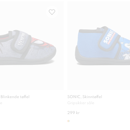
linkende tøffel
SONIC, Skinntøffel
le
Gripsikker såle
299 kr