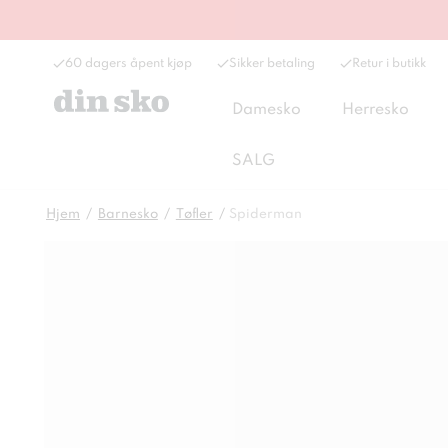
60 dagers åpent kjøp
Sikker betaling
Retur i butikk
Damesko
Herresko
SALG
Hjem
Barnesko
Tøfler
Spiderman