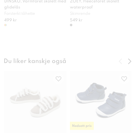
DINSKO, Varmforet skolett med
ZOEY, Fleeceforet skolett
glidelås
waterproof
Forsterkt tåhette
Skimrende
499 kr
549 kr
Du liker kanskje også
Nedsatt pris