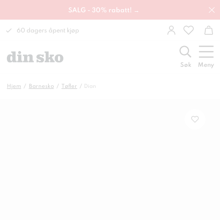
SALG - 30% rabatt! →
60 dagers åpent kjøp
Søk
Meny
Hjem
Barnesko
Tøfler
Dian