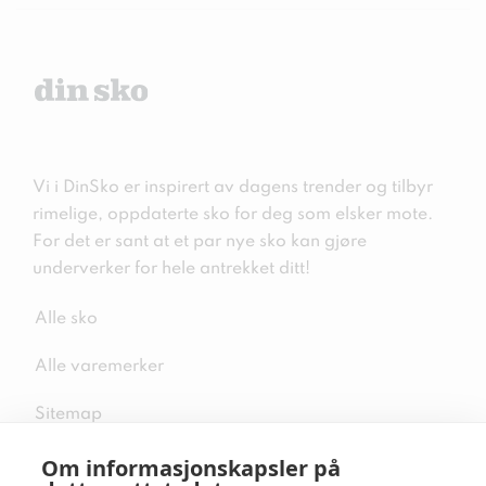
Vi i DinSko er inspirert av dagens trender og tilbyr
rimelige, oppdaterte sko for deg som elsker mote.
For det er sant at et par nye sko kan gjøre
underverker for hele antrekket ditt!
Alle sko
Alle varemerker
Sitemap
Om informasjonskapsler på