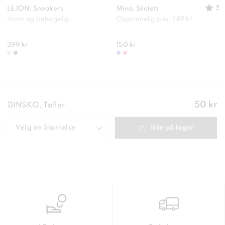
5
LEJON, Sneakers
Mino, Skolett
Varm og behagelig
Opprinnelig pris: 349 kr
399 kr
150 kr
Pris
:
50 kr
DINSKO, Tøfler
50 kr
Velg en
Størrelse
Ikke på lager