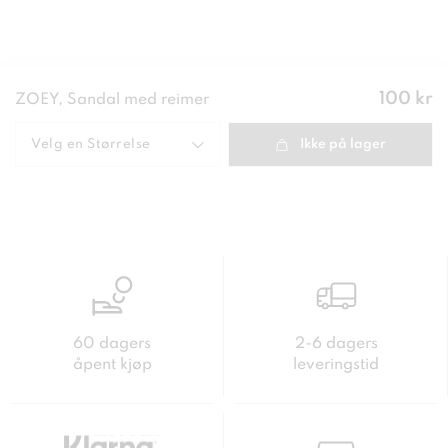
Pris
:
100 kr
ZOEY, Sandal med reimer
100 kr
Velg en
Størrelse
Ikke på lager
60 dagers
2-6 dagers
åpent kjøp
leveringstid