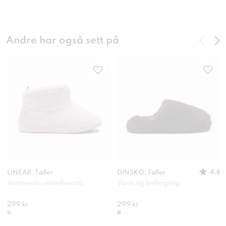
Andre har også sett på
4.6
LINEAR, Tøfler
DINSKO, Tøfler
Varmende vinterfavoritt
Varm og behagelig
299 kr
299 kr