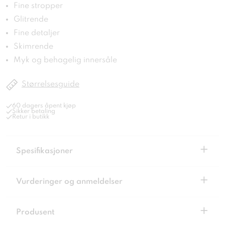
Fine stropper
Glitrende
Fine detaljer
Skimrende
Myk og behagelig innersåle
Størrelsesguide
60 dagers åpent kjøp
Sikker betaling
Retur i butikk
+
Spesifikasjoner
+
Vurderinger og anmeldelser
+
Produsent