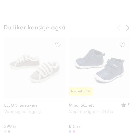
Du liker kanskje også
Nedsatt pris
5
LEJON, Sneakers
Mino, Skolett
Varm og behagelig
Opprinnelig pris: 349 kr
399 kr
150 kr