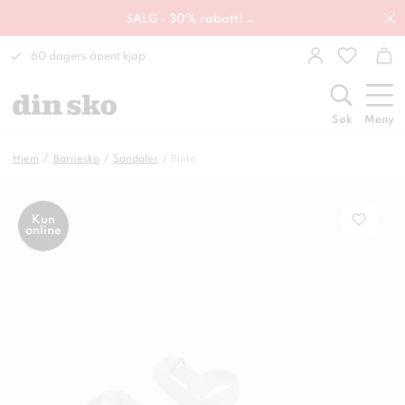
SALG - 30% rabatt! →
60 dagers åpent kjøp
Søk
Meny
Hjem
Barnesko
Sandaler
Pinto
Kun
online