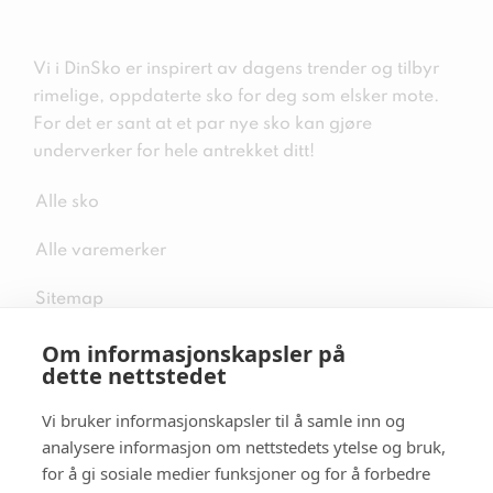
Vi i DinSko er inspirert av dagens trender og tilbyr
rimelige, oppdaterte sko for deg som elsker mote.
For det er sant at et par nye sko kan gjøre
underverker for hele antrekket ditt!
Alle sko
Alle varemerker
Sitemap
Om informasjonskapsler på
dette nettstedet
Vi bruker informasjonskapsler til å samle inn og
Følg oss i sosiale medier
analysere informasjon om nettstedets ytelse og bruk,
for å gi sosiale medier funksjoner og for å forbedre