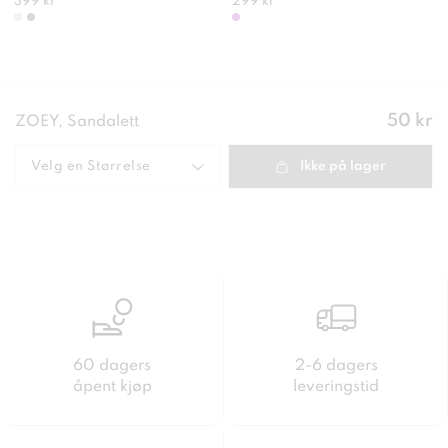
399 kr
299 kr
Pris
:
50 kr
ZOEY, Sandalett
50 kr
Velg en
Størrelse
Ikke på lager
60 dagers
2-6 dagers
åpent kjøp
leveringstid