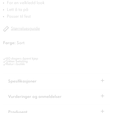
For en velkledd look
Lett å ta på
Passer til fest
Størrelsesguide
Farge:
Sort
60 dagers åpent kjøp
Sikker betaling
Retur i butikk
+
Spesifikasjoner
+
Vurderinger og anmeldelser
+
Produsent