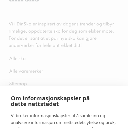
Vi i DinSko er inspirert av dagens trender og tilbyr
rimelige, oppdaterte sko for deg som elsker mote.
For det er sant at et par nye sko kan gjøre
underverker for hele antrekket ditt!
Alle sko
Alle varemerker
Sitemap
Om informasjonskapsler på
dette nettstedet
Vi bruker informasjonskapsler til å samle inn og
Følg oss i sosiale medier
analysere informasjon om nettstedets ytelse og bruk,