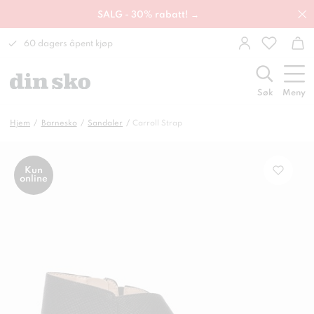
SALG - 30% rabatt! →
60 dagers åpent kjøp
Søk
Meny
Hjem
Barnesko
Sandaler
Carroll Strap
Kun
online