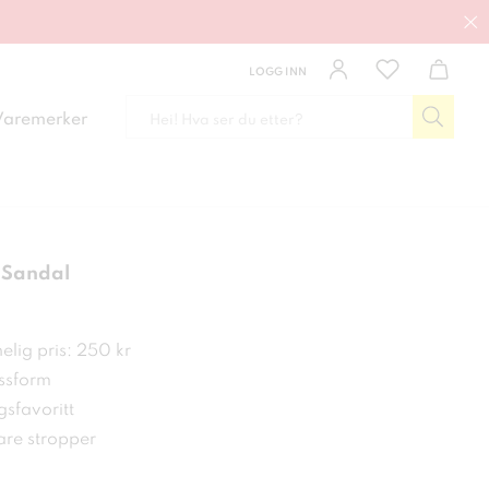
LOGG INN
Varemerker
 Sandal
kr
elig pris: 250 kr
ssform
sfavoritt
are stropper