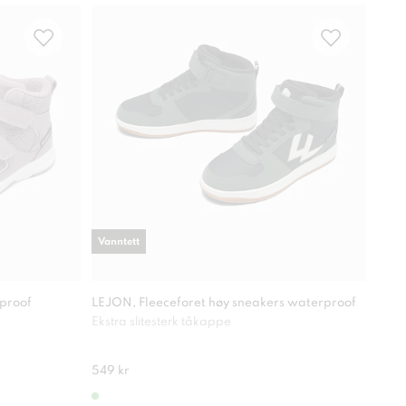
Vanntett
rproof
LEJON, Fleeceforet høy sneakers waterproof
LEJO
Ekstra slitesterk tåkappe
Uten 
549 kr
549 