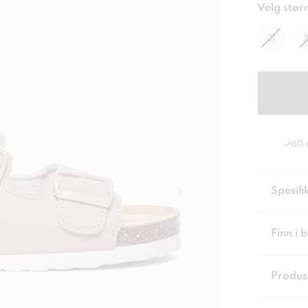
Velg størr
31
60 
Spesifi
Finn i 
Produs