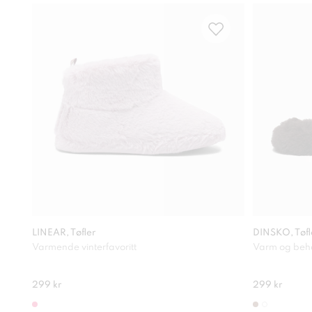
LINEAR, Tøfler
DINSKO, Tøfl
Varmende vinterfavoritt
Varm og beh
299 kr
299 kr