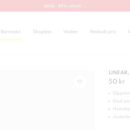
SALG - 30% rabatt! →
Barnesko
Skopleie
Vesker
Nedsatt pris
LINEAR,
Pris
50 kr
:
50 
Opprinn
God pa
Hverdag
Justerb