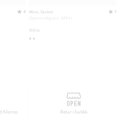
4
5
Mino, Skolett
DINS
Opprinnelig pris: 349 kr
Lettv
400 
150 kr
d Klarna
Retur i butikk