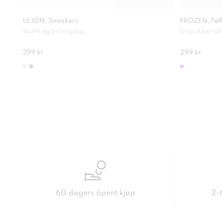
LEJON, Sneakers
FROZEN, Tøfl
Varm og behagelig
Gripsikker så
399 kr
299 kr
60 dagers åpent kjøp
2-