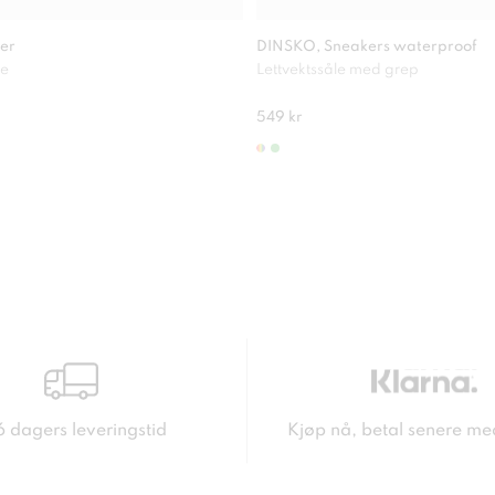
er
DINSKO, Sneakers waterproof
le
Lettvektssåle med grep
549 kr
6 dagers leveringstid
Kjøp nå, betal senere me