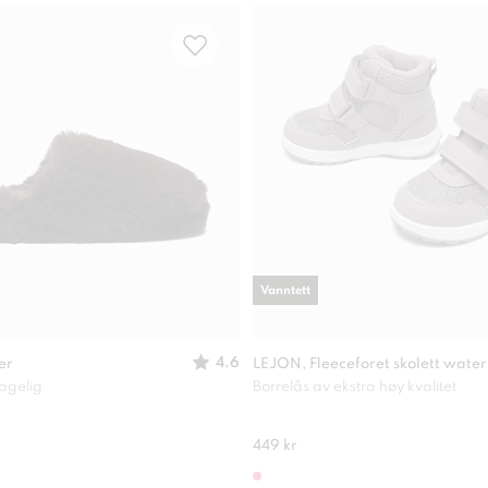
Vanntett
4.6
er
LEJON, Fleeceforet skolett wate
agelig
Borrelås av ekstra høy kvalitet
449 kr