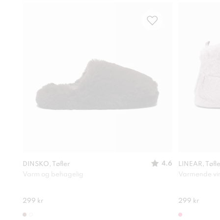
4.6
DINSKO, Tøfler
LINEAR, Tøfl
Varm og behagelig
Varmende vint
299 kr
299 kr