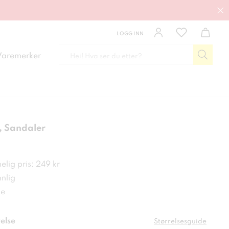
LOGG INN
Varemerker
 Sandaler
 kr
lig pris: 249 kr
nlig
de
else
Størrelsesguide