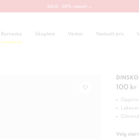
SALG - 30% rabatt! →
Barnesko
Skopleie
Vesker
Nedsatt pris
DINSKO,
Pris
100 kr
:
100
Opprinne
Lekeven
Glitren
Velg størr