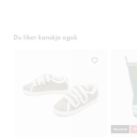
Du liker kanskje også
Vanntett
-
5