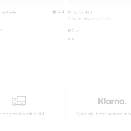
4.4
mistøvler
Mino, Skolett
Opprinnelig pris: 349 kr
kr
150 kr
6 dagers leveringstid
Kjøp nå, betal senere me