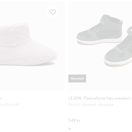
Vanntett
er
LEJON, Fleeceforet høy sneakers
erfavoritt
Ekstra slitesterk tåkappe
549 kr