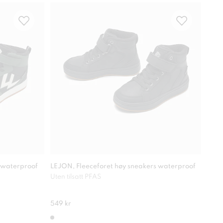
Vann
 waterproof
LEJON, Fleeceforet høy sneakers waterproof
LEJO
Uten tilsatt PFAS
Ekst
549 kr
499 