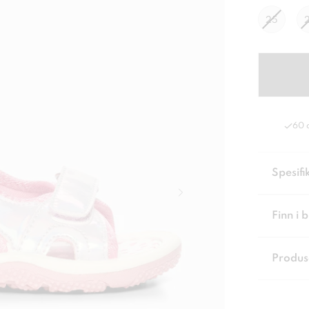
25
60 
Spesifi
Finn i 
Produs