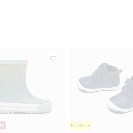
3
%
Nedsatt pris