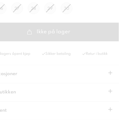
26
27
28
29
30
Ikke på lager
dagers åpent kjøp
Sikker betaling
Retur i butikk
+
kasjoner
+
butikken
+
ent