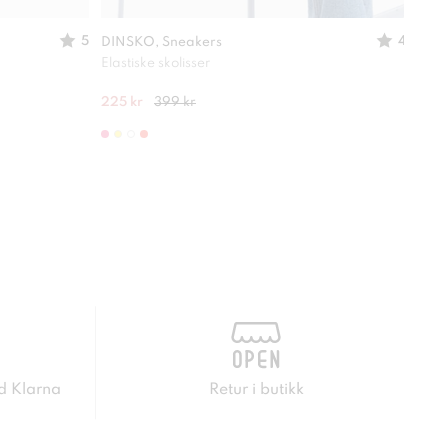
5
4
DINSKO, Sneakers
DINS
Elastiske skolisser
Lettv
225 kr
399 kr
400 
d Klarna
Retur i butikk