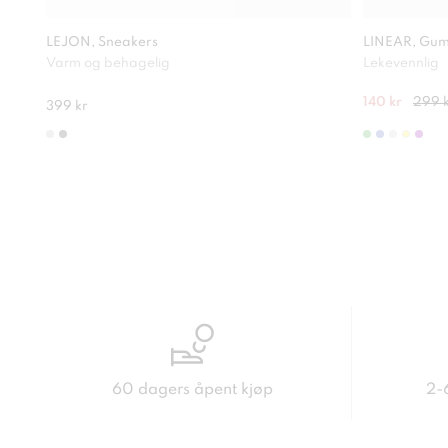
LEJON, Sneakers
LINEAR, Gum
Varm og behagelig
Lekevennlig
140 kr
299 
399 kr
60 dagers åpent kjøp
2-