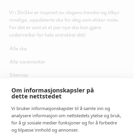
Vi i DinSko er inspirert av dagens trender og tilbyr
rimelige, oppdaterte sko for deg som elsker mote.
For det er sant at et par nye sko kan gjøre
underverker for hele antrekket ditt!
Alle sko
Alle varemerker
Sitemap
Om informasjonskapsler på
dette nettstedet
Vi bruker informasjonskapsler til å samle inn og
Følg oss i sosiale medier
analysere informasjon om nettstedets ytelse og bruk,
for å gi sosiale medier funksjoner og for å forbedre
og tilpasse innhold og annonser.