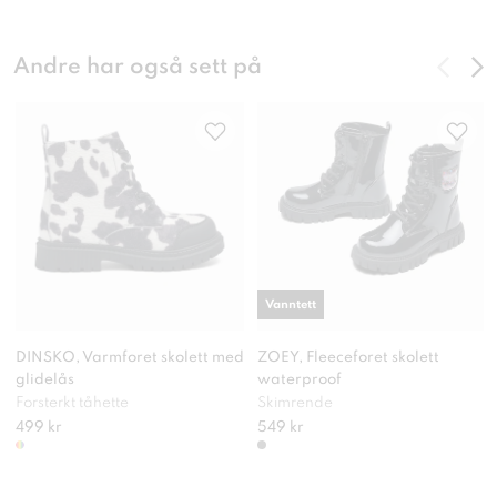
Andre har også sett på
Vanntett
DINSKO, Varmforet skolett med
ZOEY, Fleeceforet skolett
glidelås
waterproof
Forsterkt tåhette
Skimrende
499 kr
549 kr