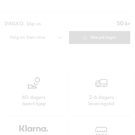
Pris
:
50 kr
DINSKO, Slip-in
50 kr
Velg en
Størrelse
Ikke på lager
60 dagers
2-6 dagers
åpent kjøp
leveringstid