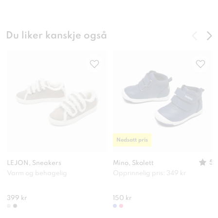
Du liker kanskje også
Nedsatt pris
5
LEJON, Sneakers
Mino, Skolett
Varm og behagelig
Opprinnelig pris: 349 kr
399 kr
150 kr