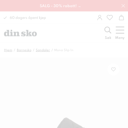
SALG - 30% rabatt! →
60 dagers åpent kjøp
Søk
Meny
Hjem
Barnesko
Sandaler
Mona Slip In