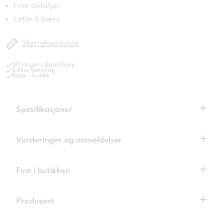
Fine detaljer
Lette å bære
Størrelsesguide
60 dagers åpent kjøp
Sikker betaling
Retur i butikk
+
Spesifikasjoner
+
Vurderinger og anmeldelser
+
Finn i butikken
+
Produsent