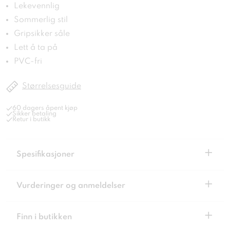
Lekevennlig
Sommerlig stil
Gripsikker såle
Lett å ta på
PVC-fri
Størrelsesguide
60 dagers åpent kjøp
Sikker betaling
Retur i butikk
+
Spesifikasjoner
+
Vurderinger og anmeldelser
+
Finn i butikken