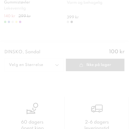
Gummistøvler
Varm og behagelig
Lekevennlig
140 kr
299 kr
399 kr
Pris
:
100 kr
DINSKO, Sandal
100 kr
Velg en
Størrelse
Ikke på lager
60 dagers
2-6 dagers
åpent kjøp
leveringstid