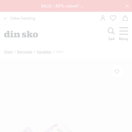
SALG - 30% rabatt! →
Sikker betaling
Søk
Meny
Hjem
Barnesko
Sandaler
John