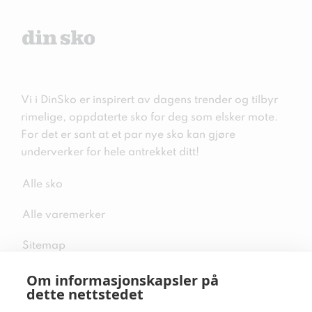
Vi i DinSko er inspirert av dagens trender og tilbyr
rimelige, oppdaterte sko for deg som elsker mote.
For det er sant at et par nye sko kan gjøre
underverker for hele antrekket ditt!
Alle sko
Alle varemerker
Sitemap
Om informasjonskapsler på
dette nettstedet