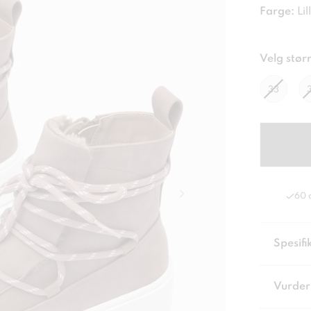
Farge:
Lil
Velg størr
33
60 
Spesifi
Vurder