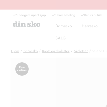
60 dagers åpent kjøp
Sikker betaling
Retur i butikk
Damesko
Herresko
SALG
Hjem
Barnesko
Boots og skoletter
Skoletter
Selena Hi
Kun
online