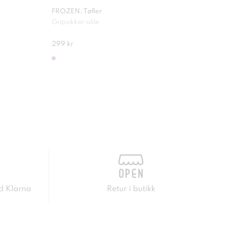
FROZEN, Tøfler
DINS
Gripsikker såle
Lett
299 kr
549 
d Klarna
Retur i butikk