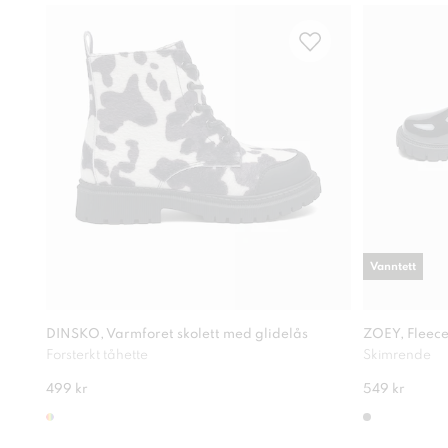
Vanntett
DINSKO, Varmforet skolett med glidelås
ZOEY, Fleece
Forsterkt tåhette
Skimrende
499 kr
549 kr