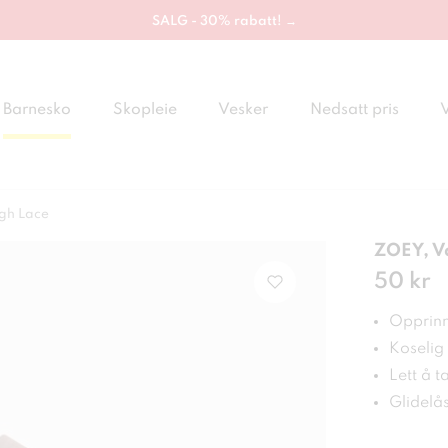
SALG - 30% rabatt! →
Barnesko
Skopleie
Vesker
Nedsatt pris
gh Lace
ZOEY, Va
Pris
50 kr
:
50 
Opprinne
Koselig
Lett å t
Glidelå