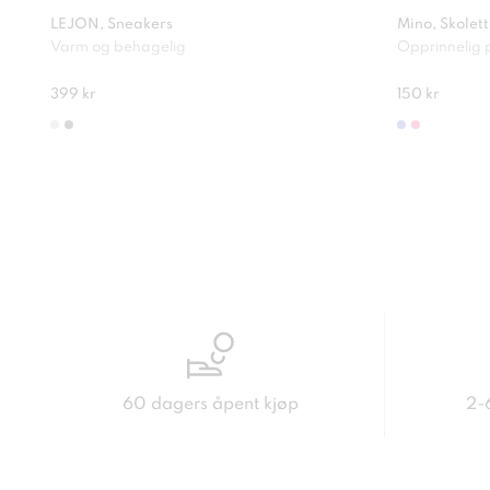
LEJON, Sneakers
Mino, Skolett
Varm og behagelig
Opprinnelig p
399 kr
150 kr
60 dagers åpent kjøp
2-