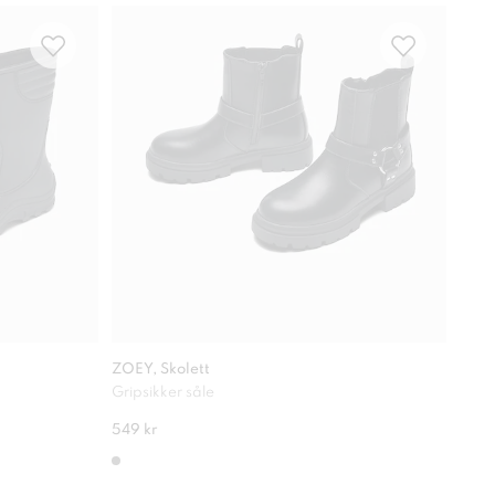
ZOEY, Skolett
ZOEY
Gripsikker såle
Kule
549 kr
549 