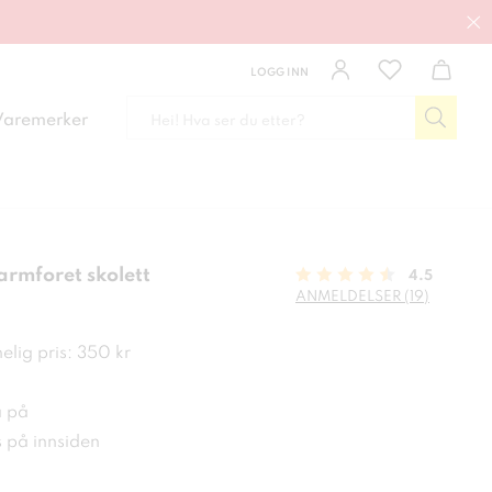
LOGG INN
Varemerker
rmforet skolett
4.5
ANMELDELSER (19)
kr
lig pris: 350 kr
a på
s på innsiden