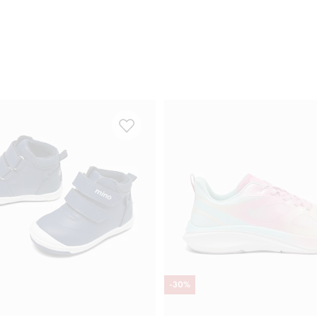
-
30
%