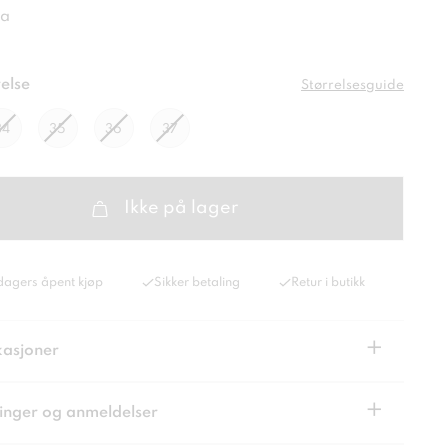
la
else
Størrelsesguide
34
35
36
37
Ikke på lager
dagers åpent kjøp
Sikker betaling
Retur i butikk
+
kasjoner
+
inger og anmeldelser