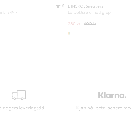
5
DINSKO, Sneakers
ris: 349 kr
Lettvektssåle med grep
280 kr
400 kr
6 dagers leveringstid
Kjøp nå, betal senere me