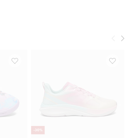
-
30
%
Vann