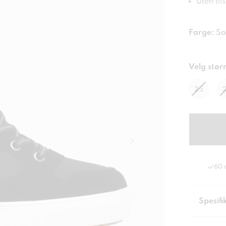
Uten til
Farge:
So
Velg størr
25
60 
Spesifi