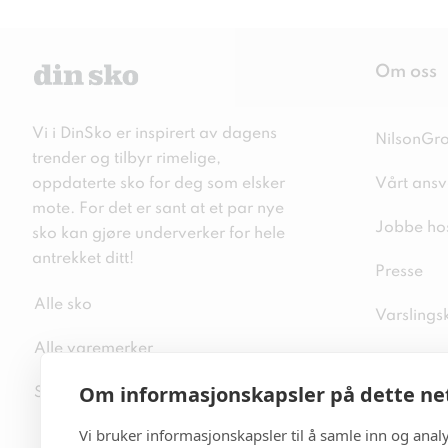
Om oss
Vi i DinSko er inspirert av dagens
NilsonGr
trender og tilbyr rimelige,
oppdaterte sko for deg som elsker
Vårt ansv
mote. For det er sant at et par nye
Jobbe ho
sko kan gjøre underverker for hele
antrekket ditt!
Presse
Alle sko
Varslings
Alle varemerker
Personver
Om informasjonskapsler på dette ne
Sitemap
Informasj
Vi bruker informasjonskapsler til å samle inn og ana