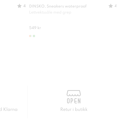
4
4
DINSKO, Sneakers waterproof
Mino
Lettvektssåle med grep
Oppr
549 kr
150 
d Klarna
Retur i butikk