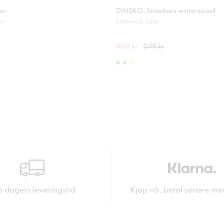
er
DINSKO, Sneakers waterproof
le
Lettvekts såle
400 kr
549 kr
6 dagers leveringstid
Kjøp nå, betal senere me