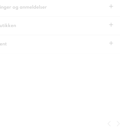
+
inger og anmeldelser
+
butikken
+
ent