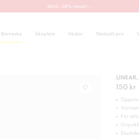
SALG - 30% rabatt! →
Barnesko
Skopleie
Vesker
Nedsatt pris
LINEAR, 
Pris
150 kr
:
150
Opprinne
Varmend
For akt
Gripsikk
Elastisk