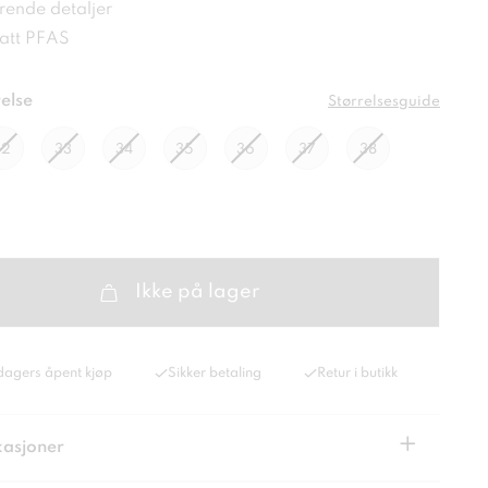
rende detaljer
satt PFAS
else
Størrelsesguide
32
33
34
35
36
37
38
Ikke på lager
dagers åpent kjøp
Sikker betaling
Retur i butikk
+
kasjoner