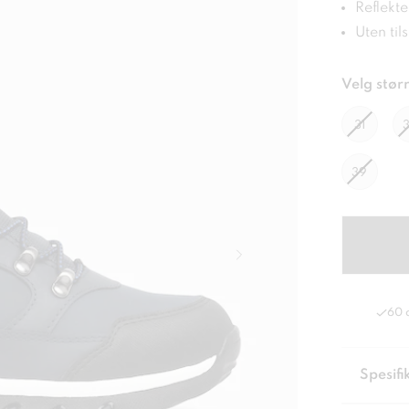
Reflekte
Uten til
Velg størr
31
39
60 
Spesifi