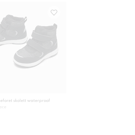
eforet skolett waterproof
eece