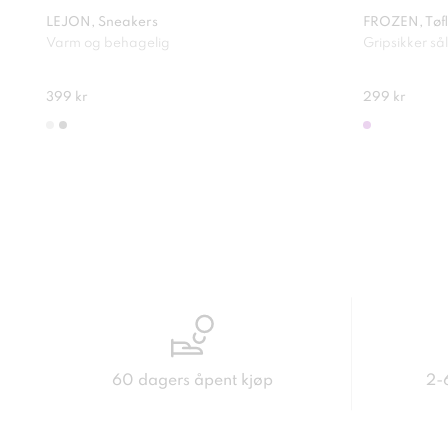
LEJON, Sneakers
FROZEN, Tøfl
Varm og behagelig
Gripsikker så
399 kr
299 kr
60 dagers åpent kjøp
2-