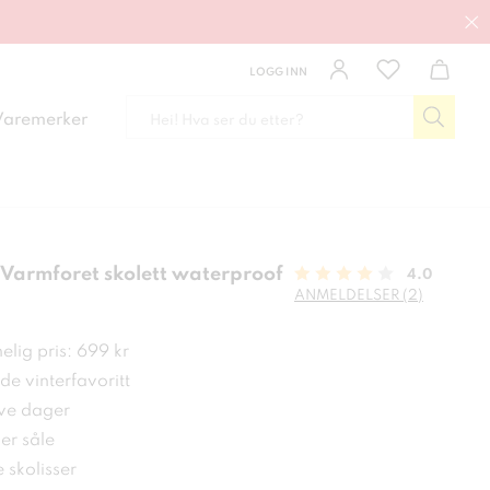
LOGG INN
Varemerker
Varmforet skolett waterproof
4.0
ANMELDELSER (2)
 kr
lig pris: 699 kr
e vinterfavoritt
ive dager
er såle
e skolisser