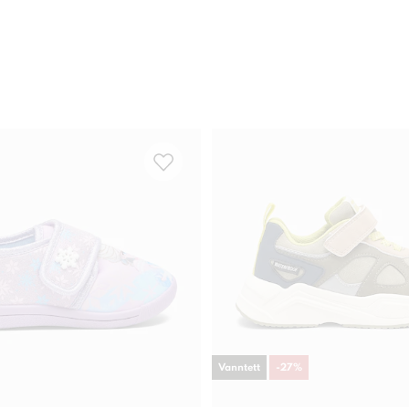
Vanntett
-
27
%