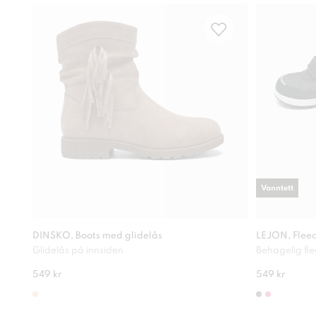
Vanntett
DINSKO, Boots med glidelås
LEJON, Fleec
Glidelås på innsiden
Behagelig fl
549 kr
549 kr