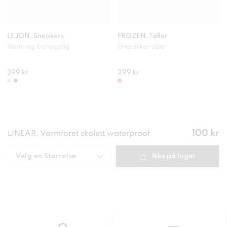
LEJON, Sneakers
FROZEN, Tøfler
Varm og behagelig
Gripsikker såle
399 kr
299 kr
Pris
:
100 kr
LINEAR, Varmforet skolett waterproof
100 kr
Velg en
Størrelse
Ikke på lager