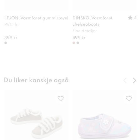
5
LEJON, Varmforet gummistøvel
DINSKO, Varmforet
chelseaboots
PVC-fri
Fine detaljer
399 kr
499 kr
Du liker kanskje også