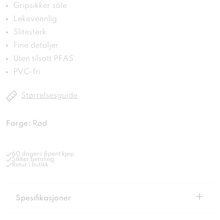
Gripsikker såle
Lekevennlig
Slitesterk
Fine detaljer
Uten tilsatt PFAS
PVC-fri
Størrelsesguide
Farge:
Rød
60 dagers åpent kjøp
Sikker betaling
Retur i butikk
+
Spesifikasjoner