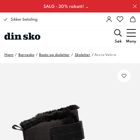
SALG - 30% rabatt! →
Sikker betaling
Søk
Meny
Hjem
Barnesko
Boots og skoletter
Skoletter
Accra Velcro