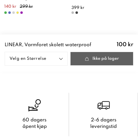
140 kr
299 kr
399 kr
Pris
:
100 kr
LINEAR, Varmforet skolett waterproof
100 kr
Velg en
Størrelse
Ikke på lager
60 dagers
2-6 dagers
åpent kjøp
leveringstid