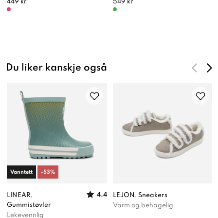
449 kr
549 kr
Du liker kanskje også
Vanntett
-
53
%
4.4
LINEAR,
LEJON, Sneakers
Gummistøvler
Varm og behagelig
Lekevennlig