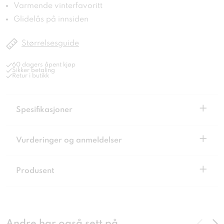
Varmende vinterfavoritt
Glidelås på innsiden
Størrelsesguide
60 dagers åpent kjøp
Sikker betaling
Retur i butikk
+
Spesifikasjoner
+
Vurderinger og anmeldelser
+
Produsent
Andre har også sett på