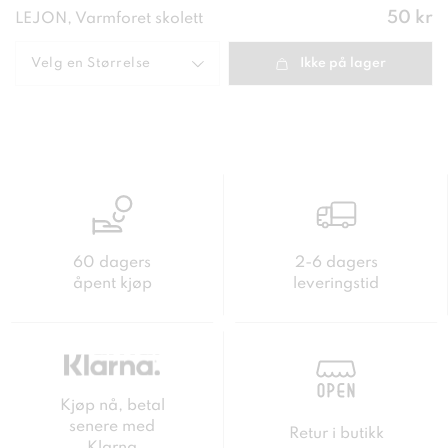
Pris
:
50 kr
LEJON, Varmforet skolett
50 kr
Velg en
Størrelse
Ikke på lager
60 dagers
2-6 dagers
åpent kjøp
leveringstid
Kjøp nå, betal
senere med
Retur i butikk
Klarna