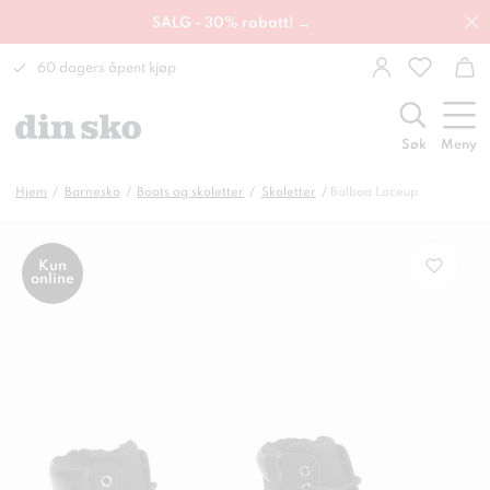
SALG - 30% rabatt! →
60 dagers åpent kjøp
Søk
Meny
Hjem
Barnesko
Boots og skoletter
Skoletter
Balboa Laceup
Kun
online