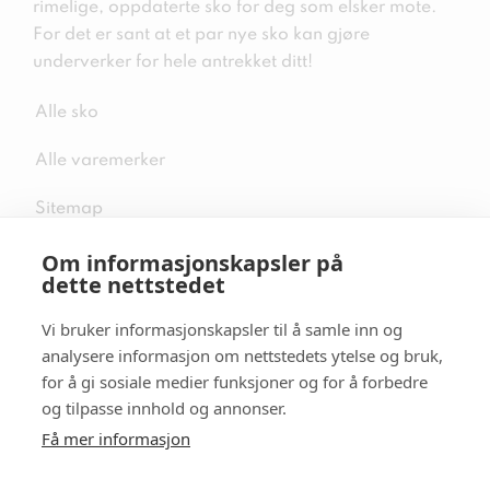
rimelige, oppdaterte sko for deg som elsker mote.
For det er sant at et par nye sko kan gjøre
underverker for hele antrekket ditt!
Alle sko
Alle varemerker
Sitemap
Om informasjonskapsler på
dette nettstedet
Vi bruker informasjonskapsler til å samle inn og
Følg oss i sosiale medier
analysere informasjon om nettstedets ytelse og bruk,
for å gi sosiale medier funksjoner og for å forbedre
og tilpasse innhold og annonser.
Få mer informasjon