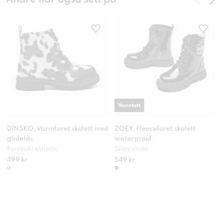
Vanntett
DINSKO, Varmforet skolett med
ZOEY, Fleeceforet skolett
glidelås
waterproof
Forsterkt tåhette
Skimrende
499 kr
549 kr