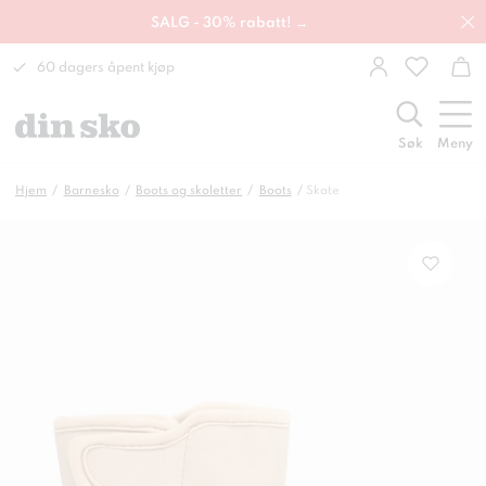
SALG - 30% rabatt! →
60 dagers åpent kjøp
Søk
Meny
Hjem
Barnesko
Boots og skoletter
Boots
Skate