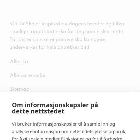
Vi i DinSko er inspirert av dagens trender og tilbyr
rimelige, oppdaterte sko for deg som elsker mote.
For det er sant at et par nye sko kan gjøre
underverker for hele antrekket ditt!
Alle sko
Alle varemerker
Sitemap
Om informasjonskapsler på
dette nettstedet
Vi bruker informasjonskapsler til å samle inn og
Følg oss i sosiale medier
analysere informasjon om nettstedets ytelse og bruk,
for å gi sosiale medier funksjoner og for å forbedre