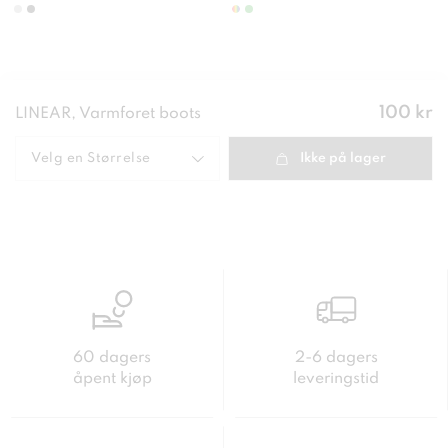
Pris
:
100 kr
LINEAR, Varmforet boots
100 kr
Velg en
Størrelse
Ikke på lager
60 dagers
2-6 dagers
åpent kjøp
leveringstid