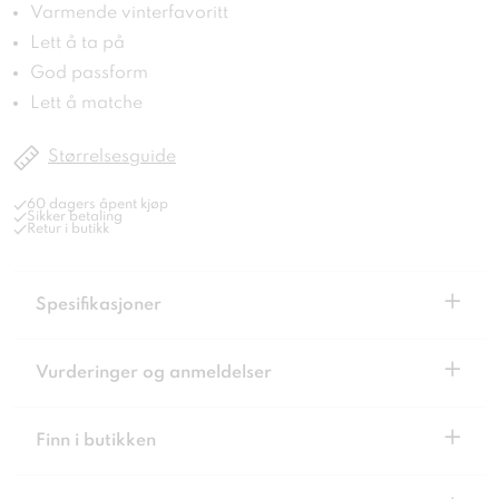
Varmende vinterfavoritt
Lett å ta på
God passform
Lett å matche
Størrelsesguide
60 dagers åpent kjøp
Sikker betaling
Retur i butikk
+
Spesifikasjoner
+
Vurderinger og anmeldelser
+
Finn i butikken