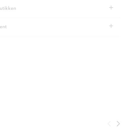
+
butikken
+
ent