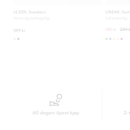
LEJON, Sneakers
LINEAR, Gum
Varm og behagelig
Lekevennlig
140 kr
299 
399 kr
60 dagers åpent kjøp
2-