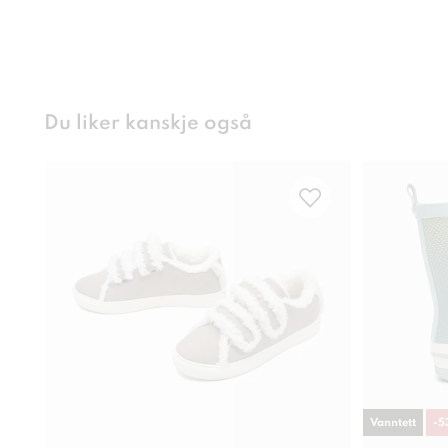
Du liker kanskje også
Vanntett
-
5