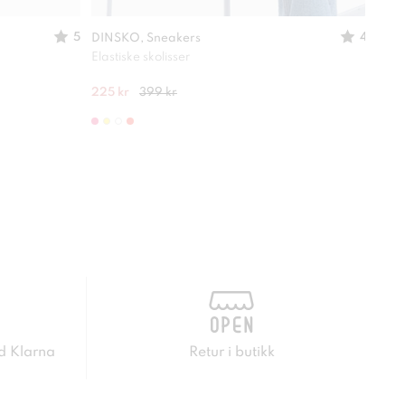
5
4
DINSKO, Sneakers
DINS
Elastiske skolisser
Lettv
225 kr
399 kr
400 
d Klarna
Retur i butikk