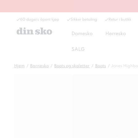
60 dagers åpent kjøp
Sikker betaling
Retur i butikk
Damesko
Herresko
SALG
Hjem
Barnesko
Boots og skoletter
Boots
Jones Highbo