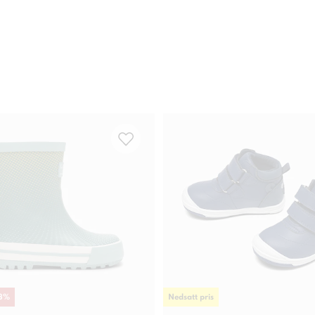
3
%
Nedsatt pris