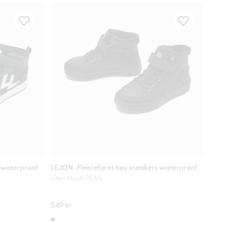
Vann
 waterproof
LEJON, Fleeceforet høy sneakers waterproof
LEJO
Uten tilsatt PFAS
Ekst
549 kr
499 