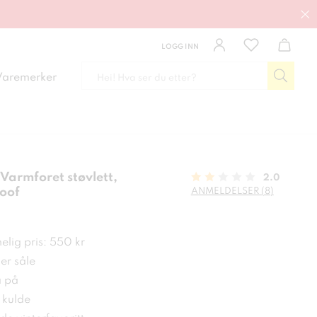
LOGG INN
Varemerker
Varmforet støvlett,
2.0
oof
ANMELDELSER (8)
kr
elig pris: 550 kr
er såle
a på
 kulde