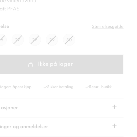
e vinterfavoritt
satt PFAS
else
Størrelsesguide
26
27
28
29
30
Ikke på lager
dagers åpent kjøp
Sikker betaling
Retur i butikk
+
kasjoner
+
inger og anmeldelser