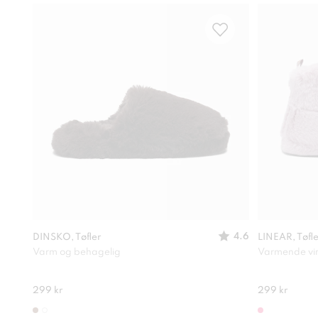
4.6
DINSKO, Tøfler
LINEAR, Tøfl
Varm og behagelig
Varmende vint
299 kr
299 kr