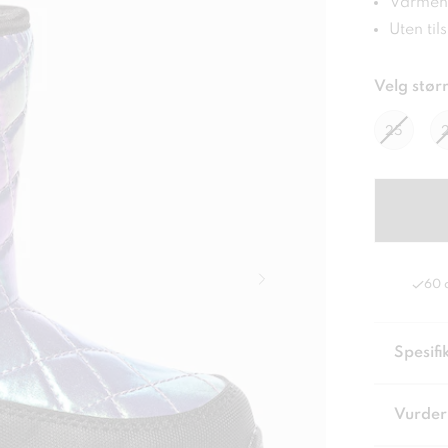
Varmend
Uten til
Velg størr
25
60 
Spesifi
Vurder