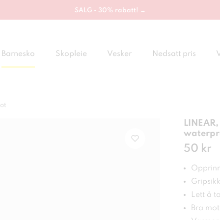
SALG - 30% rabatt! →
Barnesko
Skopleie
Vesker
Nedsatt pris
ot
LINEAR, 
waterpr
Pris
50 kr
:
50 
Opprinn
Gripsikk
Lett å t
Bra mot