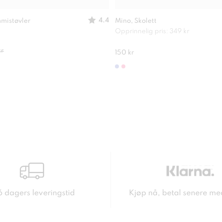
4.4
mistøvler
Mino, Skolett
Opprinnelig pris: 349 kr
kr
150 kr
6 dagers leveringstid
Kjøp nå, betal senere me