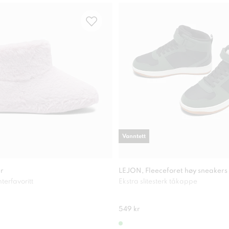
Vanntett
er
LEJON, Fleeceforet høy sneakers
erfavoritt
Ekstra slitesterk tåkappe
549 kr