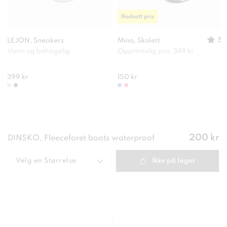
Nedsatt pris
5
LEJON, Sneakers
Mino, Skolett
Varm og behagelig
Opprinnelig pris: 349 kr
399 kr
150 kr
Pris
:
200 kr
DINSKO, Fleeceforet boots waterproof
200 kr
Velg en
Størrelse
Ikke på lager