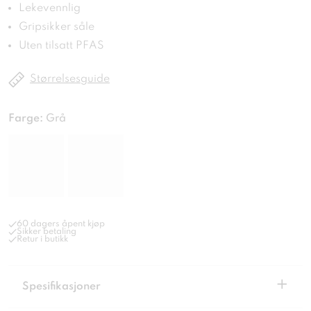
Lekevennlig
Gripsikker såle
Uten tilsatt PFAS
Størrelsesguide
Farge:
Grå
60 dagers åpent kjøp
Sikker betaling
Retur i butikk
+
Spesifikasjoner