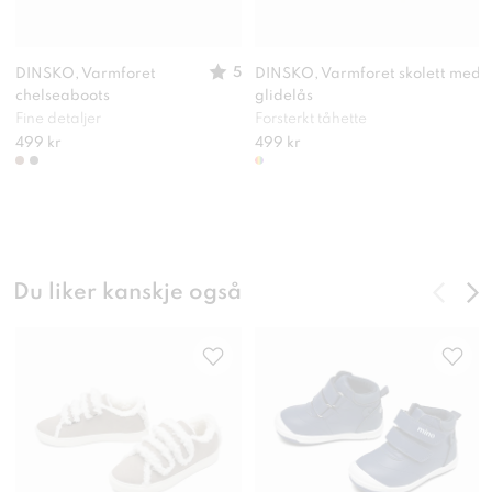
5
DINSKO, Varmforet
DINSKO, Varmforet skolett med
chelseaboots
glidelås
Fine detaljer
Forsterkt tåhette
499 kr
499 kr
Du liker kanskje også