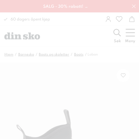
SALG - 30% rabatt! →
60 dagers åpent kjøp
Søk
Meny
Hjem
Barnesko
Boots og skoletter
Boots
Laban